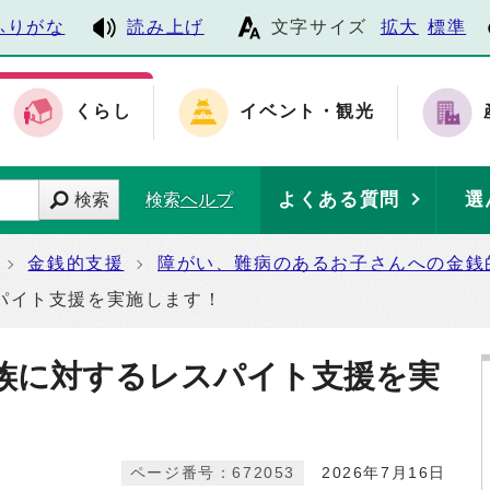
ふりがな
読み上げ
文字サイズ
拡大
標準
くらし
イベント・観光
よくある質問
選
検索
検索ヘルプ
金銭的支援
障がい、難病のあるお子さんへの金銭
パイト支援を実施します！
族に対するレスパイト支援を実
ページ番号：672053
2026年7月16日