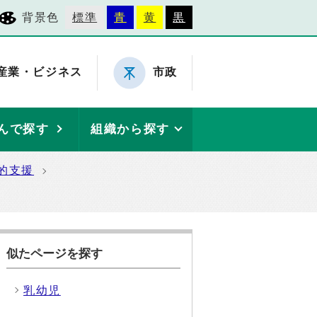
背景色
標準
青
黄
黒
産業・ビジネス
市政
んで探す
組織から探す
的支援
似たページを探す
乳幼児