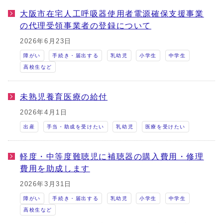
大阪市在宅人工呼吸器使用者電源確保支援事業
の代理受領事業者の登録について
2026年6月23日
障がい
手続き・届出する
乳幼児
小学生
中学生
高校生など
未熟児養育医療の給付
2026年4月1日
出産
手当・助成を受けたい
乳幼児
医療を受けたい
軽度・中等度難聴児に補聴器の購入費用・修理
費用を助成します
2026年3月31日
障がい
手続き・届出する
乳幼児
小学生
中学生
高校生など