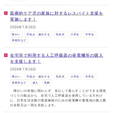
医療的ケア児の家族に対するレスパイト支援を
実施します！
2026年7月16日
障がい
手続き・届出する
乳幼児
小学生
中学生
高校生など
在宅等で利用する人工呼吸器の発電機等の購入
を支援します！
2026年7月16日
障がい
手続き・届出する
乳幼児
小学生
中学生
高校生など
成人
高齢
障がいの有無に関わらず、安心して暮らすことができる環境
づくりの観点から、在宅で人工呼吸器を使用している方向け
に、日常生活全般の電源確保のための発電機や蓄電池の購入費
の全部又は一部を支給します。