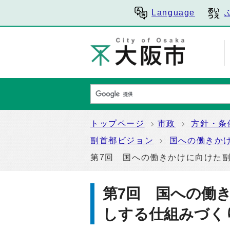
Language
トップページ
市政
方針・条
副首都ビジョン
国への働きか
第7回 国への働きかけに向けた
第7回 国への働
しする仕組みづく