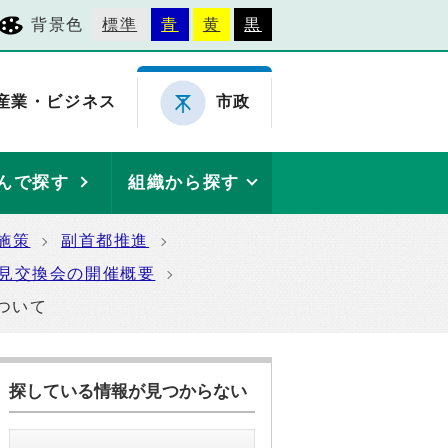
背景色
標準
青
黄
黒
産業・ビジネス
市政
んで探す
組織から探す
施策
副首都推進
見交換会の開催概要
ついて
探している情報が見つからない