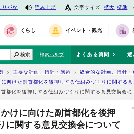
ふりがな
読み上げ
文字サイズ
拡大
標準
くらし
イベント・観光
よくある質問
選
検索
検索ヘルプ
例
主要な計画、指針・施策
総合的な計画、指針・
けに向けた副首都化を後押しする仕組みづくりに関する意
副首都化を後押しする仕組みづくりに関する意見交換会に
きかけに向けた副首都化を後押
りに関する意見交換会について