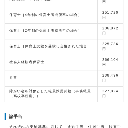
円
251,720
保育士［4年制の保育士養成所卒の場合］
円
236,872
保育士［2年制の保育士養成所卒の場合］
円
225,736
保育士［保育士試験を受験し合格された場合］
円
266,104
社会人経験者保育士
円
238,496
司書
円
障がい者を対象とした職員採用試験（事務職員
227,824
［高校卒程度］）
円
諸手当
それぞれの支給基準に応じて、通勤手当、住居手当、扶養手