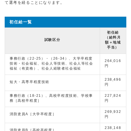
て選考を経ることになります。
初任給一覧
初任給
（給料月
試験区分
額＋地域
手当）
事務行政（22-25）・（26-34）、大学卒程度
264,016
技術・社会福祉、社会人等技術、社会人等社会
円
福祉（有資格）、社会人経験者社会福祉
238,496
短大・高専卒程度技術
円
事務行政（18-21）、高校卒程度技術、学校事
227,824
務［高校卒程度］
円
269,932
消防吏員A［大学卒程度］
円
238,148
消防吏員B［高校卒程度］