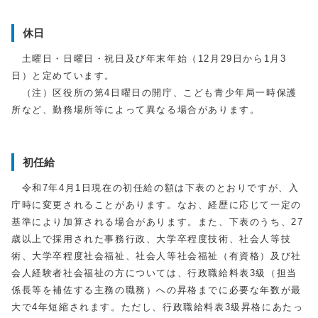
休日
土曜日・日曜日・祝日及び年末年始（12月29日から1月3
日）と定めています。
（注）区役所の第4日曜日の開庁、こども青少年局一時保護
所など、勤務場所等によって異なる場合があります。
初任給
令和7年4月1日現在の初任給の額は下表のとおりですが、入
庁時に変更されることがあります。なお、経歴に応じて一定の
基準により加算される場合があります。また、下表のうち、27
歳以上で採用された事務行政、大学卒程度技術、社会人等技
術、大学卒程度社会福祉、社会人等社会福祉（有資格）及び社
会人経験者社会福祉の方については、行政職給料表3級（担当
係長等を補佐する主務の職務）への昇格までに必要な年数が最
大で4年短縮されます。ただし、行政職給料表3級昇格にあたっ