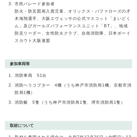
市民パレード参加者
防火・防災図画入賞児童、オリックス・バファローズの才
木海翔選手、大阪エヴェッサの公式マスコット「まいどく
ん」及びガールズパフォーマンスユニット「BT」、地域
防災リーダー、女性防火クラブ、自衛消防隊、日本ボーイ
スカウト大阪連盟
参加車両等
消防車両 51台
消防ヘリコプター 4機（うち神戸市消防局1機、京都市消
防局1機）
消防艇 5隻（うち神戸市消防局1隻、堺市消防局1隻）
取材について