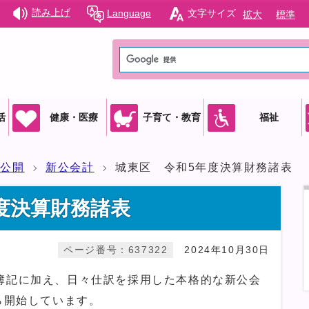
読み上げ
Language
文字サイズ
拡大
標準
活
健康・医療
子育て・教育
福祉
報公開
新公会計
城東区 令和5年度決算財務諸表
度決算財務諸表
ページ番号：637322
2024年10月30日
記に加え、日々仕訳を採用した本格的な新公会
ら開始しています。