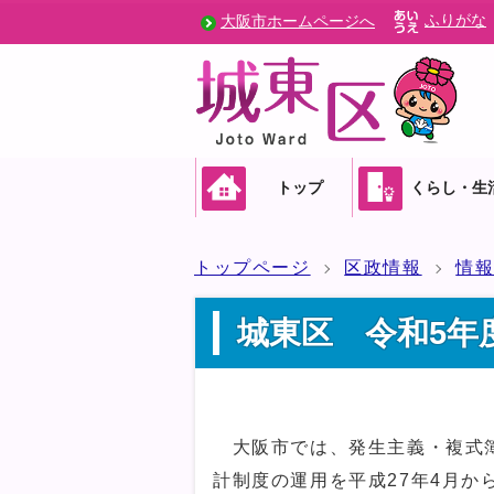
ふりがな
大阪市ホームページへ
トップ
くらし・生
トップページ
区政情報
情
城東区 令和5年
大阪市では、発生主義・複式簿
計制度の運用を平成27年4月か