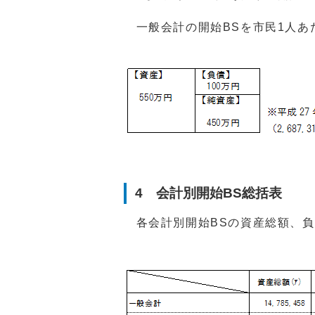
一般会計の開始BSを市民1人あ
4 会計別開始BS総括表
各会計別開始BSの資産総額、負