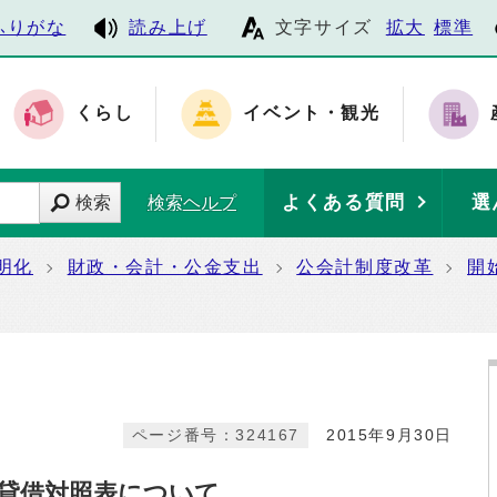
ふりがな
読み上げ
文字サイズ
拡大
標準
くらし
イベント・観光
よくある質問
選
検索
検索ヘルプ
明化
財政・会計・公金支出
公会計制度改革
開
ページ番号：324167
2015年9月30日
貸借対照表について