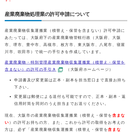
産業廃棄物処理業の許可申請について
産業廃棄物収集運搬業（積替え・保管を含まない）許可申請に
あたっては、大阪府下の産業廃棄物管轄行政（大阪府、大阪
市、堺市、豊中市、高槻市、枚方市、東大阪市、八尾市、寝屋
川市、吹田市）で統一の手引きを作成しています。
産業廃棄物・特別管理産業廃棄物収集運搬業（積替え・保管を
含まない）の許可の手引き
（大阪府ホームページ）
申請書及び変更届は正本・副本を担当窓口まで直接お持ち
下さい。
変更届は郵便による送付も可能ですので、正本・副本・返
信用封筒を同封のうえ担当までお送りください。
現在、大阪市の産業廃棄物収集運搬業（積替え・保管を
含まな
い
）の許可お持ちの方、また、これから許可の取得をお考えの
方は、必ず「産業廃棄物収集運搬業（積替え・保管を
含まな