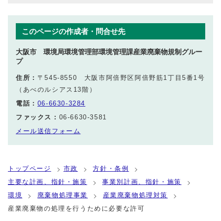
このページの作成者・問合せ先
大阪市 環境局環境管理部環境管理課産業廃棄物規制グルー
プ
住所：
〒545-8550 大阪市阿倍野区阿倍野筋1丁目5番1号
（あべのルシアス13階）
電話：
06-6630-3284
ファックス：
06-6630-3581
メール送信フォーム
トップページ
市政
方針・条例
主要な計画、指針・施策
事業別計画、指針・施策
環境
廃棄物処理事業
産業廃棄物処理対策
産業廃棄物の処理を行うために必要な許可