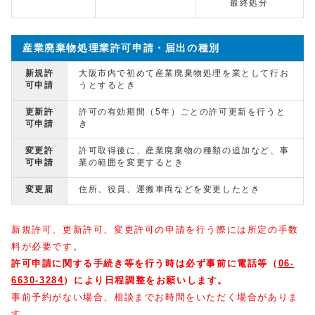
最終処分
産業廃棄物処理業許可申請・届出の種別
新規許
大阪市内で初めて産業廃棄物処理を業として行お
可申請
うとするとき
更新許
許可の有効期間（5年）ごとの許可更新を行うと
可申請
き
変更許
許可取得後に、産業廃棄物の種類の追加など、事
可申請
業の範囲を変更するとき
変更届
住所、役員、運搬車両などを変更したとき
新規許可、更新許可、変更許可の申請を行う際には所定の手数
料が必要です。
許可申請に関する手続き等
を行う時は必ず事前に電話等
（
06-
6630-3284
）
により日程調整をお願いします。
事前予約がない場合、相談までお時間をいただく場合がありま
す。