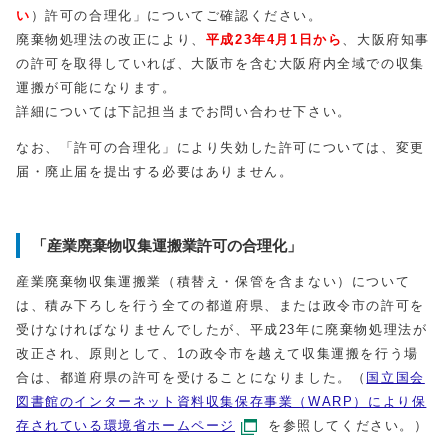
い
）許可の合理化」についてご確認ください。
廃棄物処理法の改正により、
平成23年4月1日から
、大阪府知事
の許可を取得していれば、大阪市を含む大阪府内全域での収集
運搬が可能になります。
詳細については下記担当までお問い合わせ下さい。
なお、「許可の合理化」により失効した許可については、変更
届・廃止届を提出する必要はありません。
「産業廃棄物収集運搬業許可の合理化」
産業廃棄物収集運搬業（積替え・保管を含まない）について
は、積み下ろしを行う全ての都道府県、または政令市の許可を
受けなければなりませんでしたが、平成23年に廃棄物処理法が
改正され、原則として、1の政令市を越えて収集運搬を行う場
合は、都道府県の許可を受けることになりました。（
国立国会
図書館のインターネット資料収集保存事業（WARP）により保
存されている環境省ホームページ
を参照してください。）