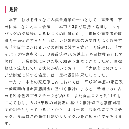
趣旨
本市における様々なごみ減量施策の一つとして、事業者、市
民団体（なにわエコ会議）、本市の3者が連携・協働し、マイ
バッグの持参等によるレジ袋の削減に向け、市民や事業者の取
組を一層促進するとともに、レジ袋削減の必要性を広く啓発す
る「大阪市におけるレジ袋削減に関する協定」を締結し、「マ
イバッグ持参率又はレジ袋辞退率70％以上」を目標数値として
掲げ、レジ袋削減に向けた取り組みを進めてきましたが、目標
数値を達成している状況が続いており、 「大阪市におけるレ
ジ袋削減に関する協定」は一定の役割を果たしました。
一方で、本市の家庭系ごみにおいては、平成30年度の家庭系
一般廃棄物排出実態調査に基づく推計によると、普通ごみに占
める容器包装プラスチックが約8％、また食品ロスが約11％を
占めており、令和6年度の同調査に基づく推計値でもほぼ同程
度の割合となっていることから、より一層、容器包装プラスチ
ック、食品ロスの発生抑制やリサイクルを進める必要がありま
す。