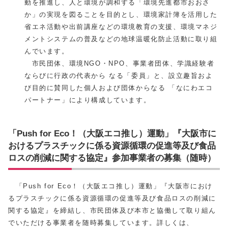
動を推進し、人と環境が調和する「環境先進都市おおさ
か」の実現を図ることを目的とし、環境家計簿を活用した
省エネ活動や出前講座などの環境教育の支援、環境マネジ
メントシステムの普及などの地球温暖化防止活動に取り組
んでいます。
市民団体、環境NGO・NPO、事業者団体、学識経験者
ならびに行政の代表から なる「委員」と、設立趣旨およ
び目的に賛同した個人および団体からなる 「なにわエコ
パートナー」により構成しています。
「Push for Eco！（大阪エコ推し）運動」『大阪市に
おけるプラスチックに係る資源循環の促進等及び食品
ロスの削減に関する協定』参加事業者の募集（随時）
「Push for Eco！（大阪エコ推し）運動」『大阪市におけ
るプラスチックに係る資源循環の促進等及び食品ロスの削減に
関する協定』を締結し、市民団体及び本市と協働して取り組ん
でいただける事業者を随時募集しています。詳しくは、