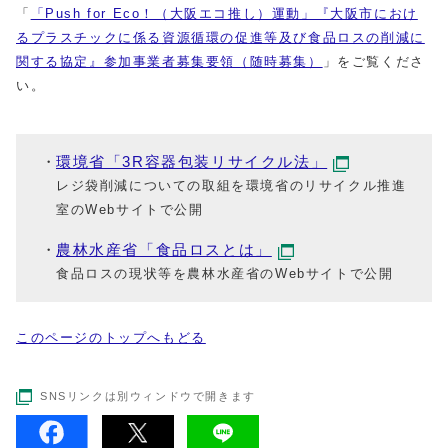
「
「Push for Eco！（大阪エコ推し）運動」『大阪市におけ
るプラスチックに係る資源循環の促進等及び食品ロスの削減に
関する協定』参加事業者募集要領（随時募集）
」をご覧くださ
い。
環境省「3R容器包装リサイクル法」
レジ袋削減についての取組を環境省のリサイクル推進
室のWebサイトで公開
農林水産省「食品ロスとは」
食品ロスの現状等を農林水産省のWebサイトで公開
このページのトップへもどる
SNSリンクは別ウィンドウで開きます