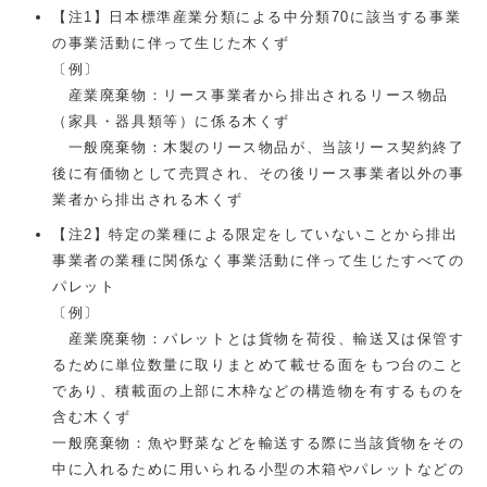
【注1】日本標準産業分類による中分類70に該当する事業
の事業活動に伴って生じた木くず
〔例〕
産業廃棄物：リース事業者から排出されるリース物品
（家具・器具類等）に係る木くず
一般廃棄物：木製のリース物品が、当該リース契約終了
後に有価物として売買され、その後リース事業者以外の事
業者から排出される木くず
【注2】特定の業種による限定をしていないことから排出
事業者の業種に関係なく事業活動に伴って生じたすべての
パレット
〔例〕
産業廃棄物：パレットとは貨物を荷役、輸送又は保管す
るために単位数量に取りまとめて載せる面をもつ台のこと
であり、積載面の上部に木枠などの構造物を有するものを
含む木くず
一般廃棄物：魚や野菜などを輸送する際に当該貨物をその
中に入れるために用いられる小型の木箱やパレットなどの