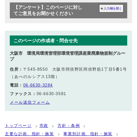
【アンケート】このページに対し
入力欄を開く
てご意見をお聞かせください
このページの作成者・問合せ先
大阪市 環境局環境管理部環境管理課産業廃棄物規制グルー
プ
住所：
〒545-8550 大阪市阿倍野区阿倍野筋1丁目5番1号
（あべのルシアス13階）
電話：
06-6630-3284
ファックス：
06-6630-3581
メール送信フォーム
トップページ
市政
方針・条例
主要な計画、指針・施策
事業別計画、指針・施策