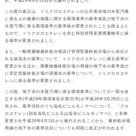
れ、平成28年9月15日から施行されました。
この度の改正は、トリクロロエチレンの公共用水域の水質汚濁
に係る人の健康の保護に関する環境基準の基準値及び地下水の
水質汚濁に係る環境基準の基準値が変更されたことを踏まえた
もので、トリクロロエチレンを含む特別管理産業廃棄物等に係
る基準が変更されました。
また、一般廃棄物最終処分場及び管理型最終処分場から排出さ
れる放流水の基準について、トリクロロエチレンに係る基準が
変更されるほか、廃棄物最終処分場の周縁の地下水の基準並び
に安定型最終処分場の浸透水の基準について、トリクロロエチ
レンに係る基準が変更されました。
この他、地下水の水質汚濁に係る環境基準についての一部を改
正する件(平成28年環境省告示第31号)が平成28年3月29日に公
布され、基準項目のうち塩化ビニルモノマーについて、「クロ
ロエチレン(別名塩化ビニル又は塩化ビニルモノマー)」と名称
変更され平成29年4月1日から施行されることから、最終処分場
周縁の地下水の基準項目についても同様に改正が行われます。