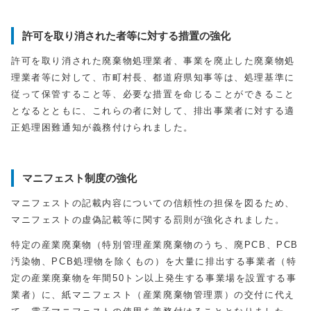
許可を取り消された者等に対する措置の強化
許可を取り消された廃棄物処理業者、事業を廃止した廃棄物処
理業者等に対して、市町村長、都道府県知事等は、処理基準に
従って保管すること等、必要な措置を命じることができること
となるとともに、これらの者に対して、排出事業者に対する適
正処理困難通知が義務付けられました。
マニフェスト制度の強化
マニフェストの記載内容についての信頼性の担保を図るため、
マニフェストの虚偽記載等に関する罰則が強化されました。
特定の産業廃棄物（特別管理産業廃棄物のうち、廃PCB、PCB
汚染物、PCB処理物を除くもの）を大量に排出する事業者（特
定の産業廃棄物を年間50トン以上発生する事業場を設置する事
業者）に、紙マニフェスト（産業廃棄物管理票）の交付に代え