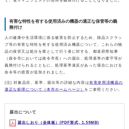
て、電子マニフェストの使用を義務付けることとなりました。
有害な特性を有する使用済みの機器の適正な保管等の義
務付け
人の健康や生活環境に係る被害を防止するため、雑品スクラッ
プ等の有害な特性を有する使用済み機器について、これらの物
品の保管又は処分を業として行う者に対する、都道府県知事
（政令市においては政令市長）への届出、処理基準の遵守等が
義務付けられるとともに、処理基準違反があった場合における
命令等の措置が追加されました。
(注) 対象品目、基準、届出等の詳細な内容は
有害使用済機器の
適正な処理について（本市ホームページ）
をご参照ください。
届出について
届出しおり（全体板）(PDF形式, 1.59MB)