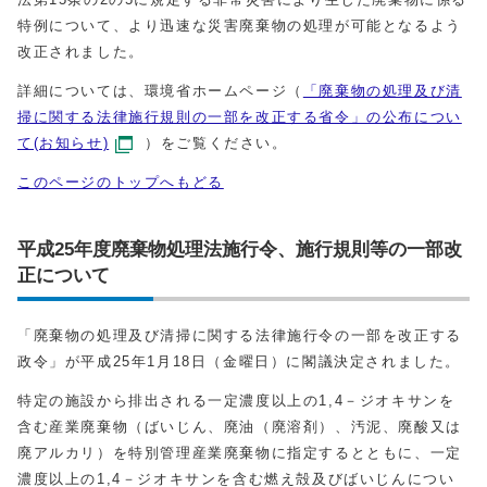
特例について、より迅速な災害廃棄物の処理が可能となるよう
改正されました。
詳細については、環境省ホームページ（
「廃棄物の処理及び清
掃に関する法律施行規則の一部を改正する省令」の公布につい
て(お知らせ)
）をご覧ください。
このページのトップへもどる
平成25年度廃棄物処理法施行令、施行規則等の一部改
正について
「廃棄物の処理及び清掃に関する法律施行令の一部を改正する
政令」が平成25年1月18日（金曜日）に閣議決定されました。
特定の施設から排出される一定濃度以上の1,4－ジオキサンを
含む産業廃棄物（ばいじん、廃油（廃溶剤）、汚泥、廃酸又は
廃アルカリ）を特別管理産業廃棄物に指定するとともに、一定
濃度以上の1,4－ジオキサンを含む燃え殻及びばいじんについ