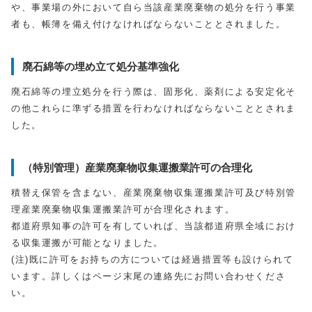
や、事業場の外において自ら当該産業廃棄物の処分を行う事業
者も、帳簿を備え付けなければならないこととされました。
廃石綿等の埋め立て処分基準強化
廃石綿等の埋立処分を行う際は、固形化、薬剤による安定化そ
の他これらに準ずる措置を行わなければならないこととされま
した。
（特別管理）産業廃棄物収集運搬業許可の合理化
積替え保管を含まない、産業廃棄物収集運搬業許可及び特別管
理産業廃棄物収集運搬業許可が合理化されます。
都道府県知事の許可を有していれば、当該都道府県全域におけ
る収集運搬が可能となりました。
(注)既に許可をお持ちの方については経過措置等も設けられて
います。詳しくはページ末尾の連絡先にお問い合わせくださ
い。