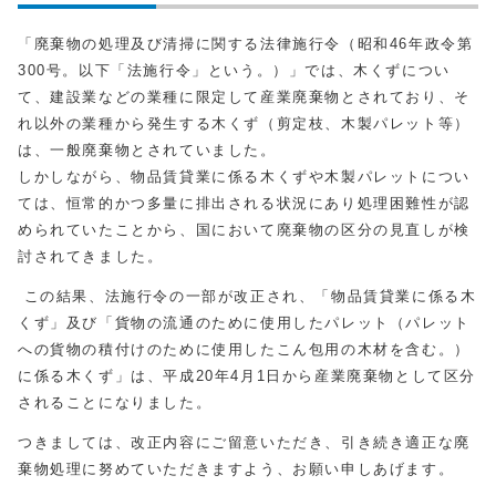
「廃棄物の処理及び清掃に関する法律施行令（昭和46年政令第
300号。以下「法施行令」という。）」では、木くずについ
て、建設業などの業種に限定して産業廃棄物とされており、そ
れ以外の業種から発生する木くず（剪定枝、木製パレット等）
は、一般廃棄物とされていました。
しかしながら、物品賃貸業に係る木くずや木製パレットについ
ては、恒常的かつ多量に排出される状況にあり処理困難性が認
められていたことから、国において廃棄物の区分の見直しが検
討されてきました。
この結果、法施行令の一部が改正され、「物品賃貸業に係る木
くず」及び「貨物の流通のために使用したパレット（パレット
への貨物の積付けのために使用したこん包用の木材を含む。）
に係る木くず」は、平成20年4月1日から産業廃棄物として区分
されることになりました。
つきましては、改正内容にご留意いただき、引き続き適正な廃
棄物処理に努めていただきますよう、お願い申しあげます。