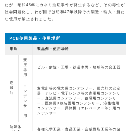
たが、昭和43年にカネミ油症事件が発生するなど、その毒性が
社会問題化し、わが国では昭和47年以降その製造・輸入・新た
な使用が禁止されました。
PCB使用製品・使用場所
用途
製品例・使用場所
変
圧
ビル・病院・工場・鉄道車両・船舶等の変圧器
器
用
絶
コ
縁
変電所等の電力用コンデンサー、蛍光灯の安定
ン
油
器・テレビ・電子レンジ等の家電用コンデンサ
デ
ー、直流用コンデンサー、蓄電用コンデンサ
ン
ー、医療用X線装置用コンデンサー、溶接機用
サ
コンデンサー、昇降機（エレベーター等）用コ
－
ンデンサー
用
熱媒体
各種化学工業・食品工業・合成樹脂工業等の諸