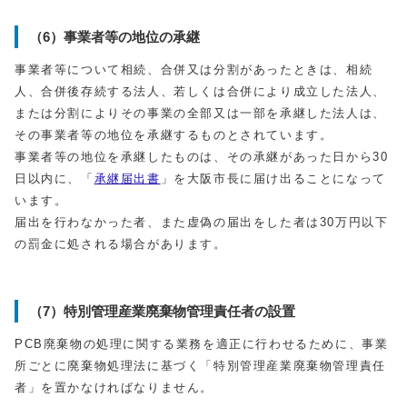
（6）事業者等の地位の承継
事業者等について相続、合併又は分割があったときは、相続
人、合併後存続する法人、若しくは合併により成立した法人、
または分割によりその事業の全部又は一部を承継した法人は、
その事業者等の地位を承継するものとされています。
事業者等の地位を承継したものは、その承継があった日から30
日以内に、「
承継届出書
」を大阪市長に届け出ることになって
います。
届出を行わなかった者、また虚偽の届出をした者は30万円以下
の罰金に処される場合があります。
（7）特別管理産業廃棄物管理責任者の設置
PCB廃棄物の処理に関する業務を適正に行わせるために、事業
所ごとに廃棄物処理法に基づく「特別管理産業廃棄物管理責任
者」を置かなければなりません。