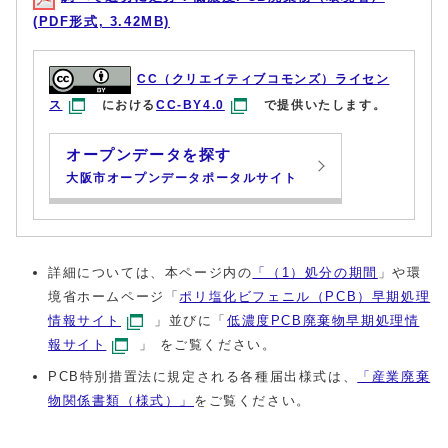
(PDF形式, 3.42MB)
CC（クリエイティブコモンズ）ライセン
ス
における
CC-BY4.0
で提供いたします。
オープンデータを探す
大阪市オープンデータポータルサイト
詳細については、本ページ内の
「（1）処分の期間
」や環
境省ホームページ「
ポリ塩化ビフェニル（PCB）早期処理
情報サイト
」並びに「
低濃度PCB廃棄物早期処理情
報サイト
」 をご覧ください。
PCB特別措置法に規定される各種届出様式は、
「産業廃棄
物関係書類（様式）」
をご覧ください。