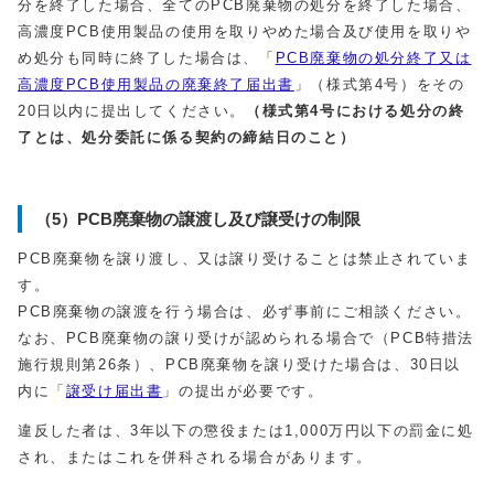
分を終了した場合、全てのPCB廃棄物の処分を終了した場合、
高濃度PCB使用製品の使用を取りやめた場合及び使用を取りや
め処分も同時に終了した場合は、「
PCB廃棄物の処分終了又は
高濃度PCB使用製品の廃棄終了届出書
」（様式第4号）をその
20日以内に提出してください。
（様式第4号における処分の終
了とは、処分委託に係る契約の締結日のこと）
（5）PCB廃棄物の譲渡し及び譲受けの制限
PCB廃棄物を譲り渡し、又は譲り受けることは禁止されていま
す
PCB廃棄物の譲渡を行う場合は、必ず事前にご相談ください。
なお、PCB廃棄物の譲り受けが認められる場合で（PCB特措法
施行規則第26条）、PCB廃棄物を譲り受けた場合は、30日以
内に「
譲受け届出書
」の提出が必要です。
違反した者は、3年以下の懲役または1,000万円以下の罰金に処
され、またはこれを併科される場合があります。