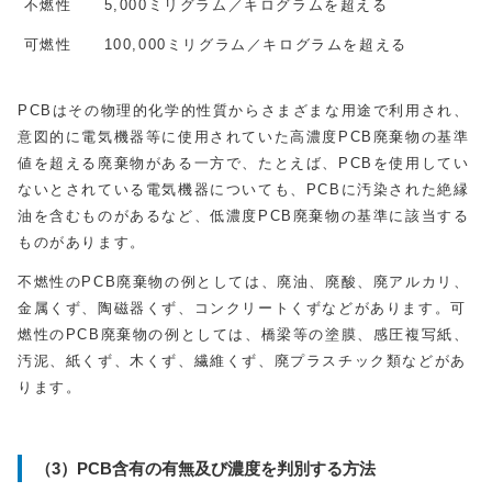
不燃性 5,000ミリグラム／キログラムを超える
可燃性 100,000ミリグラム／キログラムを超える
PCBはその物理的化学的性質からさまざまな用途で利用され、
意図的に電気機器等に使用されていた高濃度PCB廃棄物の基準
値を超える廃棄物がある一方で、たとえば、PCBを使用してい
ないとされている電気機器についても、PCBに汚染された絶縁
油を含むものがあるなど、低濃度PCB廃棄物の基準に該当する
ものがあります。
不燃性のPCB廃棄物の例としては、廃油、廃酸、廃アルカリ、
金属くず、陶磁器くず、コンクリートくずなどがあります。可
燃性のPCB廃棄物の例としては、橋梁等の塗膜、感圧複写紙、
汚泥、紙くず、木くず、繊維くず、廃プラスチック類などがあ
ります。
（3）PCB含有の有無及び濃度を判別する方法