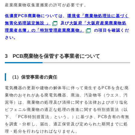
産業廃棄物収集運搬業の許可が必要です。
低濃度PCB廃棄物については、
環境省「廃棄物処理法に基づく
無害化処理認定施設 」
及び
大阪府「大阪府産業廃棄物処
理業者名簿」の「特別管理産業廃棄物」
の項目を確認くだ
さい。
3 PCB廃棄物を保管する事業者について
（1）保管事業者の責任
電気機器の更新や建物の解体等に伴って発生するPCBを含む廃
棄物のおそれがある廃電気機器、廃油、汚染物等（ウエス、汚
泥等）は、廃棄物の処理及び清掃に関する法律およびポリ塩化
ビフェニル廃棄物の適正な処理の推進に関する特別措置法（以
下、「PCB特別措置法」という。）に基づき、PCB含有の有無
を調査・分析し、届出、適正保管及び定められた期間までに処
理・処分を行わなければなりません。