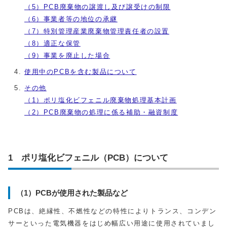
（5）PCB廃棄物の譲渡し及び譲受けの制限
（6）事業者等の地位の承継
（7）特別管理産業廃棄物管理責任者の設置
（8）適正な保管
（9）事業を廃止した場合
使用中のPCBを含む製品について
その他
（1）ポリ塩化ビフェニル廃棄物処理基本計画
（2）PCB廃棄物の処理に係る補助・融資制度
1 ポリ塩化ビフェニル（PCB）について
（1）PCBが使用された製品など
PCBは、絶縁性、不燃性などの特性によりトランス、コンデン
サーといった電気機器をはじめ幅広い用途に使用されていまし