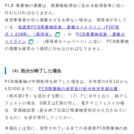
PCB 廃棄物の運搬は、廃棄物処理法に定める処理基準に従い
行わなければなりません。
保管事業者が自ら運搬せざるを得ない場合は、環境省が示して
いる「
低濃度PCB廃棄物収集・運搬ガイドライン（PDF形
式,1.42MB）（環境省）
」や「
PCB廃棄物収集・運搬ガ
イドライン
」（環境省ホームページ）に従い、PCB廃棄物
の運搬を確実かつ適切に行わなければなりません。
（4）処分が終了した場合
PCB廃棄物の中間処理を終了した場合は、次年度の4月1日から
6月30日までに「
PCB廃棄物の保管及び処分状況等届出書
」
（様式第1号）を提出する際に、（2）アに示すとおり、紙マニ
フェストの場合、D票又はE票の写し、電子マニフェストの場
合、受渡確認票（処分終了日及び廃棄物受領日が入力されてい
るもの） を必ず添付してください。
本届出とは別に、保管されている全ての高濃度PCB廃棄物の処