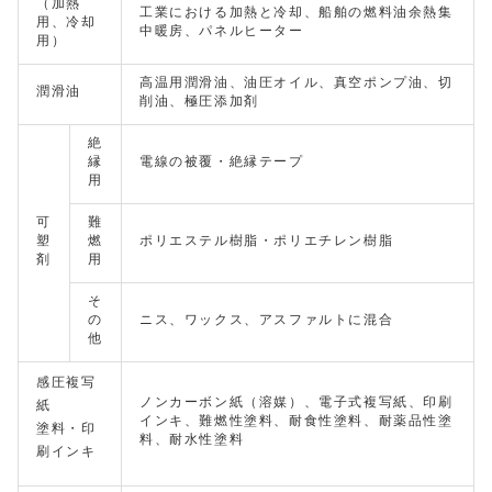
（加熱
工業における加熱と冷却、船舶の燃料油余熱集
用、冷却
中暖房、パネルヒーター
用）
高温用潤滑油、油圧オイル、真空ポンプ油、切
潤滑油
削油、極圧添加剤
絶
縁
電線の被覆・絶縁テープ
用
可
難
塑
燃
ポリエステル樹脂・ポリエチレン樹脂
剤
用
そ
の
ニス、ワックス、アスファルトに混合
他
感圧複写
ノンカーボン紙（溶媒）、電子式複写紙、印刷
紙
インキ、難燃性塗料、耐食性塗料、耐薬品性塗
塗料・印
料、耐水性塗料
刷インキ