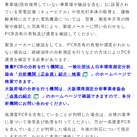
事業場(現在使用していない事業場や施設を含む。)に設置され
ている受電設備（キュービクル）や蛍光灯本体の取替え、建物
解体時に出てきた電気機器については、型番、製造年月等の情
報や撮影した写真等により、製造メーカーに問い合わせをし、
PCB含有の有無及び濃度を確認してください。
製造メーカーに確認をしても、PCB含有の有無や濃度がわから
ない場合は、絶縁油等の分析測定を行うなどの方法によりPCB
濃度を確定する必要があります。
微量PCBの分析を行う機関は、一般社団法人日本環境測定分析
協会「
分析機関（正会員）紹介・検索
」のホームページで
検索できます。
大阪府域の分析を行う機関は、
大阪環境測定分析事業者協会
「会員の紹介
」
のホームページで確認できますので、各分
析機関にお問い合わせください。
低濃度PCBを含有していることが判明した場合は、法律の基準
に基づいて保管及び処理を行ってください。万が一高濃度PCB
を含んでいることが判明した場合は、今後の対応について指示
しますので、ただちに本市に連絡してください。