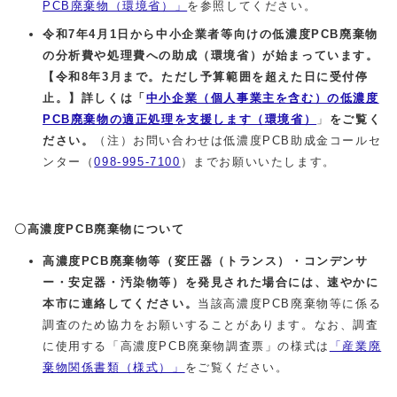
PCB廃棄物（環境省）」
を参照してください。
令和7年4月1日から中小企業者等向けの低濃度PCB廃棄物
の分析費や処理費への助成（環境省）が始まっています。
【令和8年3月まで。ただし予算範囲を超えた日に受付停
止。】詳しくは「
中小企業（個人事業主を含む）の低濃度
PCB廃棄物の適正処理を支援します（環境省）
」
をご覧く
ださい。
（注）お問い合わせは低濃度PCB助成金コールセ
ンター（
098-995-7100
）までお願いいたします。
〇高濃度PCB廃棄物について
高
濃度
PCB
廃棄物等（変圧器（トランス）・コンデンサ
ー・安定器・汚染物等）を
発見された場合には、速やかに
本市
に連絡してください。
当該高濃度PCB廃棄物等に係る
調査のため協力をお願いすることがあります。なお、調査
に使用する「高濃度PCB廃棄物調査票」の様式は
「産業廃
棄物関係書類（様式）」
をご覧ください。