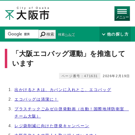
メニュー
検索
他の探し方
検索ヘルプ
「大阪エコバッグ運動」を推進して
います
ページ番号：471631
2026年2月19日
出かけるときは、カバンに入れとこ、エコバッグ
エコバッグは清潔に！
プラスチックごみゼロ啓発動画（出動！国際地球防衛室
チーム大阪）
レジ袋削減に向けた啓発キャンペーン