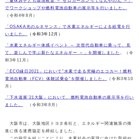
「夏休み子ども環境教室 ～ ゼロカーボンってなんやのん ～」
でワークショップや燃料電池自動車の展示等を行いました。
（令和4年8月）
「OSAKA光のルネサンス」で水素エネルギーによる給電を行
いました。
（令和3年12月）
「水素エネルギー体感イベント ～ 次世代自動車に乗って、見
て、楽しんで学ぶ新たなエネルギー ～」を開催しました
。（令
和3年11月）
「ECO縁日2021」において"水素で走る究極のエコカー！燃料
電池自動車（FCV）体験試乗会"を開催しました。
（令和3年10
月）
「下水道展’21大阪」において、燃料電池自動車の展示等を行い
ました。
（令和3年8月）
大阪市は、大阪地区トヨタ各社と、エネルギー関連施策の推
進に係る連携協定を締結しました。
この協定を結ぶことにより、水素社会の実現に向けた取組や