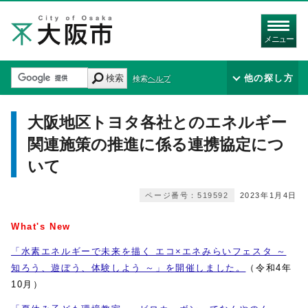
メニュー
検索
他の探し方
検索ヘルプ
大阪地区トヨタ各社とのエネルギー
関連施策の推進に係る連携協定につ
いて
ページ番号：519592
2023年1月4日
What's New
「水素エネルギーで未来を描く エコ×エネみらいフェスタ ～
知ろう、遊ぼう、体験しよう ～」を開催しました。
（令和4年
10月）