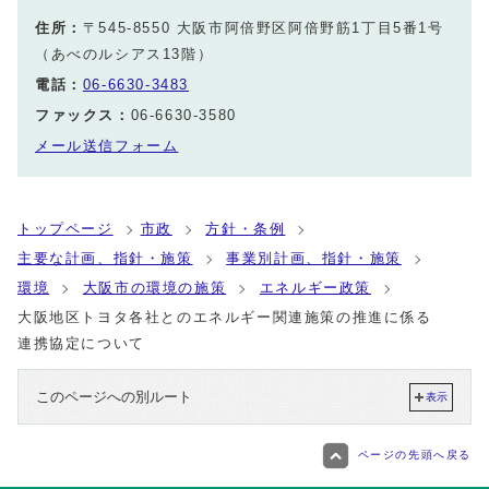
住所：
〒545-8550 大阪市阿倍野区阿倍野筋1丁目5番1号
（あべのルシアス13階）
電話：
06-6630-3483
ファックス：
06-6630-3580
メール送信フォーム
トップページ
市政
方針・条例
主要な計画、指針・施策
事業別計画、指針・施策
環境
大阪市の環境の施策
エネルギー政策
大阪地区トヨタ各社とのエネルギー関連施策の推進に係る
連携協定について
このページへの別ルート
表示
ページの先頭へ戻る