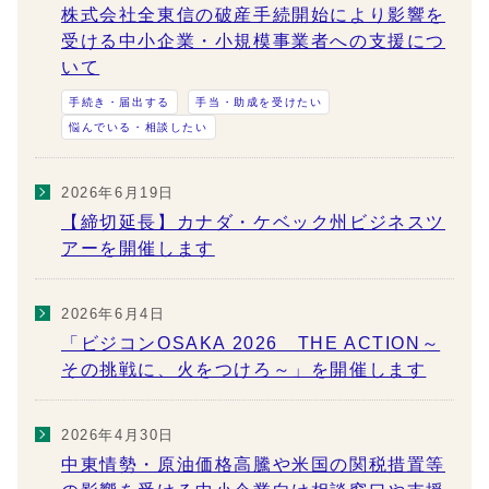
株式会社全東信の破産手続開始により影響を
受ける中小企業・小規模事業者への支援につ
いて
手続き・届出する
手当・助成を受けたい
悩んでいる・相談したい
2026年6月19日
【締切延長】カナダ・ケベック州ビジネスツ
アーを開催します
2026年6月4日
「ビジコンOSAKA 2026 THE ACTION～
その挑戦に、火をつけろ～」を開催します
2026年4月30日
中東情勢・原油価格高騰や米国の関税措置等