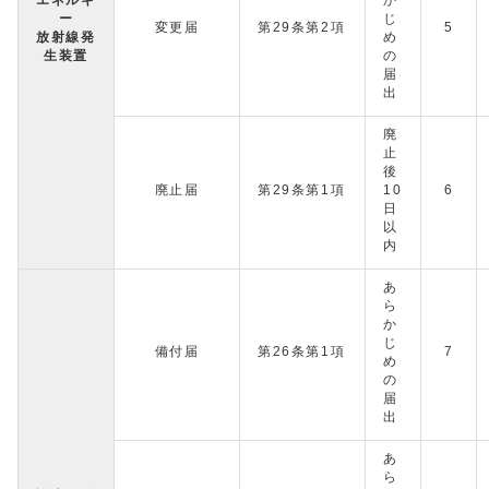
エネルギ
か
ー
じ
変更届
第29条第2項
5
放射線発
め
生装置
の
届
出
廃
止
後
廃止届
第29条第1項
10
6
日
以
内
あ
ら
か
じ
備付届
第26条第1項
7
め
の
届
出
あ
ら