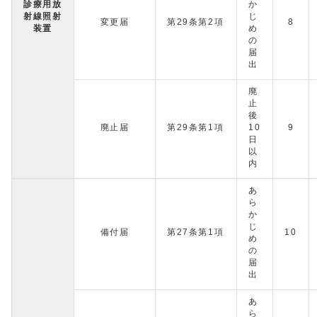
診療用放
か
射線照射
じ
変更届
第29条第2項
8
装置
め
の
届
出
廃
止
後
廃止届
第29条第1項
10
9
日
以
内
あ
ら
か
じ
備付届
第27条第1項
10
め
の
届
出
あ
ら