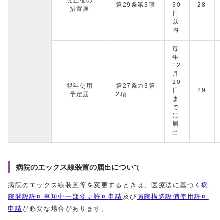
廃止後の
第29条第3項
30
28
措置届
日
以
内
毎
年
12
月
20
翌年使用
第27条の3第
日
29
予定届
2項
ま
で
に
届
出
病院のエックス線装置の届出について
病院のエックス線装置等を変更するときは、医療法に基づく
病
院開設許可事項中一部変更許可申請
及び
病院構造設備使用許可
申請
が必要な場合があります。