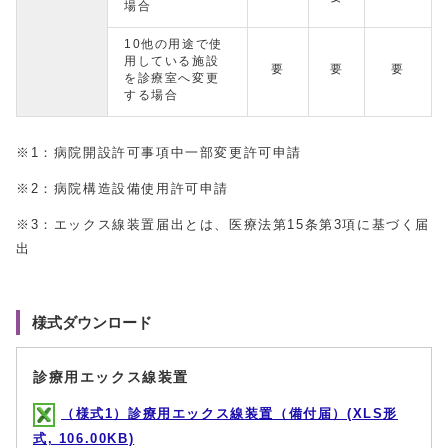
場合
10他の用途で使
用している施設
要
要
要
を診療室へ変更
する場合
※1：病院開設許可事項中一部変更許可申請
※2：病院構造設備使用許可申請
※3：エックス線装置届出とは、医療法第15条第3項に基づく届
出
様式ダウンロード
診療用エックス線装置
（様式1）診療用エックス線装置（備付届）(XLS形
式, 106.00KB)