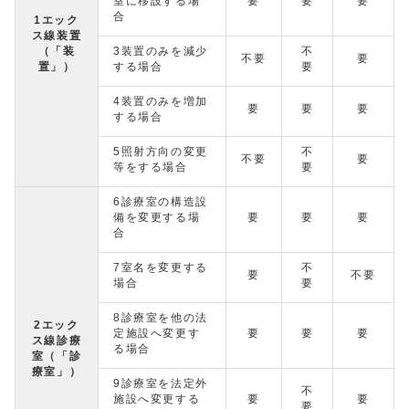
室に移設する場
要
要
要
合
1エック
ス線装置
（「装
3装置のみを減少
不
不要
要
置」）
する場合
要
4装置のみを増加
要
要
要
する場合
5照射方向の変更
不
不要
要
等をする場合
要
6診療室の構造設
備を変更する場
要
要
要
合
7室名を変更する
不
要
不要
場合
要
8診療室を他の法
2エック
定施設へ変更す
要
要
要
ス線診療
る場合
室（「診
療室」）
9診療室を法定外
不
施設へ変更する
要
要
要