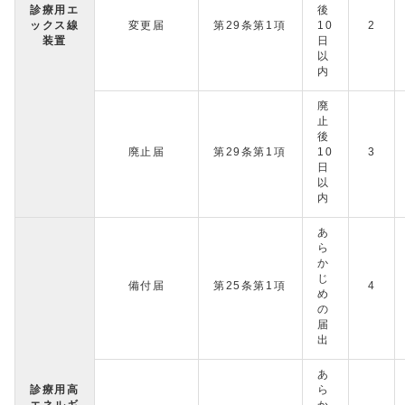
診療用エ
後
ックス線
変更届
第29条第1項
10
2
装置
日
以
内
廃
止
後
廃止届
第29条第1項
10
3
日
以
内
あ
ら
か
じ
備付届
第25条第1項
4
め
の
届
出
あ
診療用高
ら