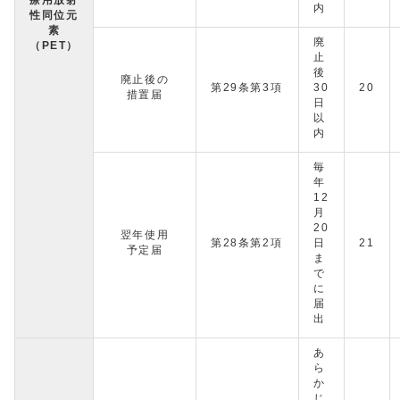
療用放射
内
性同位元
素
廃
（PET）
止
後
廃止後の
第29条第3項
30
20
措置届
日
以
内
毎
年
12
月
20
翌年使用
第28条第2項
日
21
予定届
ま
で
に
届
出
あ
ら
か
じ