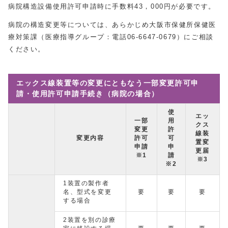
病院構造設備使用許可申請時に手数料43，000円が必要です。
病院の構造変更等については、あらかじめ大阪市保健所保健医
療対策課（医療指導グループ：電話06‐6647‐0679）にご相談
ください。
エックス線装置等の変更にともなう一部変更許可申
請・使用許可申請手続き（病院の場合）
使
エッ
一部
用
クス
変更
許
線装
変更内容
許可
可
置変
申請
申
更届
※1
請
※3
※2
1装置の製作者
名、型式を変更
要
要
要
する場合
2装置を別の診療