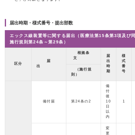
届出時期・様式番号・提出部数
エックス線装置等に関する届出（医療法第15条第3項及び
施行規則第24条～第29条）
根拠条
届
様
文
届
出
式
区分
出
時
番
（施行規
期
号
則）
備
付
後
備付届
第24条の2
10
1
日
以
内
変
更