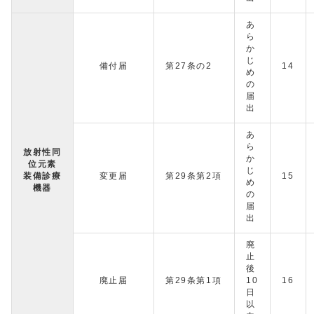
あ
ら
か
じ
備付届
第27条の2
14
め
の
届
出
あ
ら
放射性同
か
位元素
じ
装備診療
変更届
第29条第2項
15
め
機器
の
届
出
廃
止
後
廃止届
第29条第1項
10
16
日
以