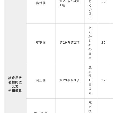
第27条の3第
じ
備付届
25
1項
め
の
届
出
あ
ら
か
じ
変更届
第29条第2項
26
め
の
届
出
廃
止
後
診療用放
廃止届
第29条第3項
10
27
射性同位
日
元素
以
使用器具
内
廃
止
後