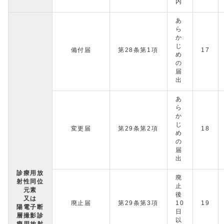
内
あ
ら
か
じ
備付届
第28条第1項
17
め
の
届
出
あ
ら
か
じ
変更届
第29条第2項
18
め
の
届
出
診療用放
廃
射性同位
止
元素
後
又は
廃止届
第29条第3項
10
19
陽電子断
日
層撮影診
以