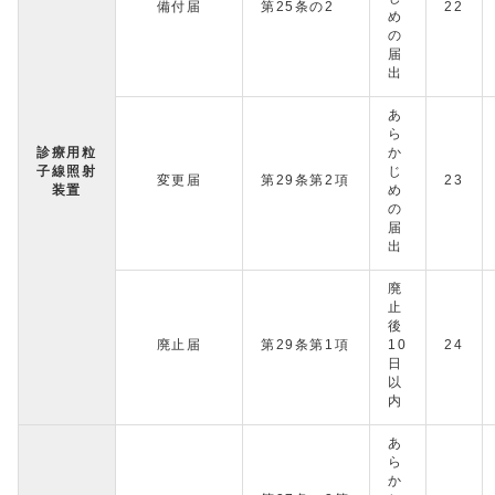
備付届
第25条の2
22
め
の
届
出
あ
ら
診療用粒
か
子線照射
じ
変更届
第29条第2項
23
装置
め
の
届
出
廃
止
後
廃止届
第29条第1項
10
24
日
以
内
あ
ら
か