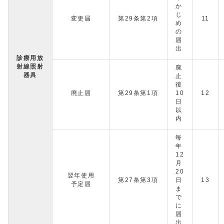
か
じ
変更届
第29条第2項
11
め
の
届
出
診療用放
射線照射
廃
器具
止
後
廃止届
第29条第1項
10
12
日
以
内
毎
年
12
月
20
翌年使用
第27条第3項
日
13
予定届
ま
で
に
届
出