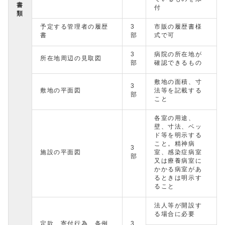
書
付
類
予定する管理者の履歴
3
市販の履歴書様
書
部
式で可
3
病院の所在地が
所在地周辺の見取図
部
確認できるもの
敷地の面積、寸
3
敷地の平面図
法等を記載する
部
こと
各室の用途、
壁、寸法、ベッ
ド等を明示する
こと。精神病
3
施設の平面図
室、感染症病室
部
又は療養病室に
かかる病室があ
るときは明示す
ること
法人等が開設す
る場合に必要
定款、寄付行為、条例
3