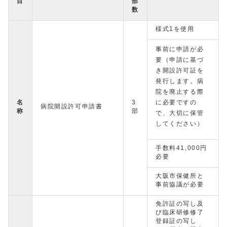
目
部
数
様式1を使用
事前に申請が必
要（申請に基づ
き開設許可証を
発行します。病
院を廃止する際
名
3
に必要ですの
病院開設許可申請書
称
部
で、大切に保管
してください）
手数料41,000円
必要
大阪市保健所と
事前協議が必要
免許証の写し及
び臨床研修修了
登録証の写し