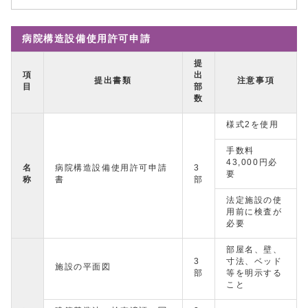
病院構造設備使用許可申請
提
項
出
提出書類
注意事項
目
部
数
様式2を使用
手数料
43,000円必
名
病院構造設備使用許可申請
3
要
称
書
部
法定施設の使
用前に検査が
必要
部屋名、壁、
3
寸法、ベッド
施設の平面図
部
等を明示する
こと