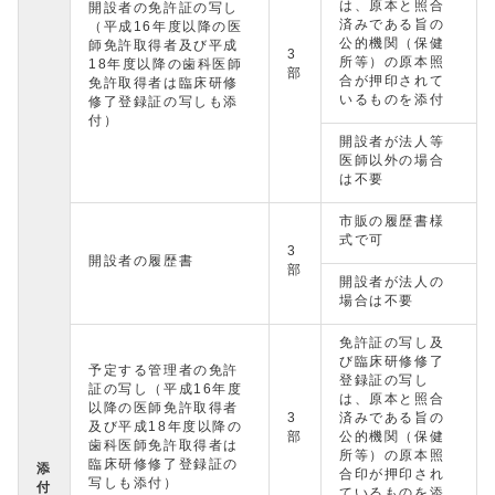
は、原本と照合
開設者の免許証の写し
済みである旨の
（平成16年度以降の医
公的機関（保健
師免許取得者及び平成
3
所等）の原本照
18年度以降の歯科医師
部
合が押印されて
免許取得者は臨床研修
いるものを添付
修了登録証の写しも添
付）
開設者が法人等
医師以外の場合
は不要
市販の履歴書様
式で可
3
開設者の履歴書
部
開設者が法人の
場合は不要
免許証の写し及
び臨床研修修了
予定する管理者の免許
登録証の写し
証の写し（平成16年度
は、原本と照合
以降の医師免許取得者
3
済みである旨の
及び平成18年度以降の
部
公的機関（保健
歯科医師免許取得者は
所等）の原本照
臨床研修修了登録証の
添
合印が押印され
写しも添付）
付
ているものを添