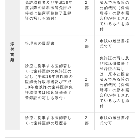
免許取得者及び平成18年
2
済みである旨の
度以降の歯科医師免許取
部
公的機関（保健
得者は臨床研修修了登録
所等）の原本照
証の写しも添付）
合印が押印され
ているものを添
付
2
市販の履歴書様
管理者の履歴書
添
部
式で可
付
書
免許証の写し及
類
び臨床研修修了
診療に従事する医師若し
登録証の写し
くは歯科医師の免許証の
は、原本と照合
写し（平成16年度以降の
2
済みである旨の
医師免許取得者及び平成
部
公的機関（保健
18年度以降の歯科医師免
所等）の原本照
許取得者は臨床研修修了
合印が押印され
登録証の写しも添付）
ているものを添
付
診療に従事する医師若し
2
市販の履歴書様
くは歯科医師の履歴書
部
式で可