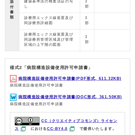
建築基準法の検査済証の写
3
添
し
部
付
書
類
診療用エックス線装置及び
3
同診療所詳細図
部
診療用エックス線装置及び
3
同診療所管理区域及び管理
部
区域の上下階の図面
様式2「病院構造設備使用許可申請書」
病院構造設備使用許可申請書(PDF形式, 611.32KB)
病院構造設備使用許可申請書
病院構造設備使用許可申請書(DOC形式, 361.50KB)
病院構造設備使用許可申請書
CC（クリエイティブコモンズ）ライセン
ス
における
CC-BY4.0
で提供いたします。