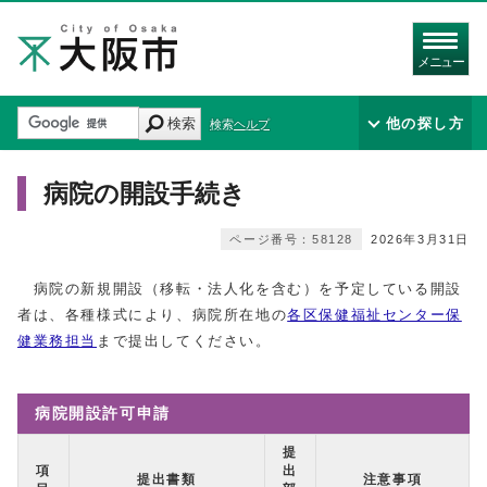
メニュー
検索
他の探し方
検索ヘルプ
病院の開設手続き
ページ番号：58128
2026年3月31日
病院の新規開設（移転・法人化を含む）を予定している開設
者は、各種様式により、病院所在地の
各区保健福祉センター保
健業務担当
まで提出してください。
病院開設許可申請
提
項
出
提出書類
注意事項