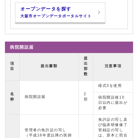
オープンデータを探す
大阪市オープンデータポータルサイト
病院開設届
提
項
出
提出書類
注意事項
目
部
数
様式3を使用
名
2
病院開設届
病院開設後10
称
部
日以内に届出が
必要
免許証の写し及
び臨床研修修了
管理者の免許証の写し
登録証の写し
（平成16年度以降の医師
は、原本と照合