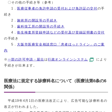
〇その他の手続き等（参考）
1．
医療従事者の免許申請の受付および免許証の交付
の手
続き
2．
施術所の開設等の手続き
3．
歯科技工所の開設等の手続き
4．
衛生検査所登録申請などの受付及び登録証明書の交付
の手続き
5．
大阪市医療安全相談窓口「患者ほっとライン」のご案
内
※
一部の許可申請・届出
は
行政オンラインシステム
により
手続きが出来ます。
医療法に規定する診療科名について（医療法第6条の6
関係）
平成19年4月1日の医療法改正により、広告可能な診療科名の
改正が行われました。