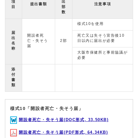
項
出
提出書類
注意事項
目
部
数
様式10を使用
届
開設者死
死亡又は失そう宣告後10
出
亡・失そう
2部
日以内に届出が必要
名
届
称
大阪市保健所と事前協議が
必要
添
付
書
類
様式10「開設者死亡・失そう届」
開設者死亡・失そう届(DOC形式, 33.50KB)
開設者死亡・失そう届(PDF形式, 64.34KB)