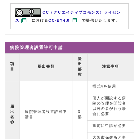
CC（クリエイティブコモンズ）ライセン
ス
における
CC-BY4.0
で提供いたします。
病院管理者設置許可申請
提
項
出
提出書類
注意事項
目
部
数
様式4を使用
個人が開設する病
院の管理を開設者
届
以外の者が行う場
出
病院管理者設置許可申
3
合に必要
名
請書
部
称
事前に申請が必要
大阪市保健所と事