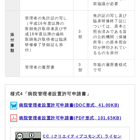
前協議が必要
免許証の写し及び
管理者の免許証の写し
臨床研修終了証に
（平成16年度以降の
ついては、原本と
医師免許取得者及び平
3
照合済みである旨
成18年度以降の歯科
添
部
の公的機関（保健
医師免許取得者は臨床
付
所等）の原本照合
研修修了登録証も添
書
印が押印されてい
付）
類
るものを添付
3
市販の履歴書様式
管理者の履歴書
部
で可
様式4「病院管理者設置許可申請書」
病院管理者設置許可申請書(DOC形式, 41.00KB)
病院管理者設置許可申請書(PDF形式, 101.65KB)
CC（クリエイティブコモンズ）ライセン