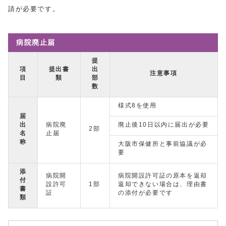
請が必要です。
病院廃止届
提
項
提出書
出
注意事項
目
類
部
数
様式8を使用
届
出
病院廃
廃止後10日以内に届出が必要
2部
名
止届
称
大阪市保健所と事前協議が必
要
添
病院開
病院開設許可証の原本を返却
付
設許可
1部
返却できない場合は、理由書
書
証
の添付が必要です
類