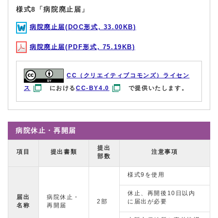
様式8「病院廃止届」
病院廃止届(DOC形式, 33.00KB)
病院廃止届(PDF形式, 75.19KB)
CC（クリエイティブコモンズ）ライセン
ス
における
CC-BY4.0
で提供いたします。
病院休止・再開届
提出
項目
提出書類
注意事項
部数
様式9を使用
休止、再開後10日以内
届出
病院休止・
2部
に届出が必要
名称
再開届