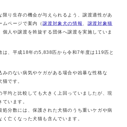
な限り生存の機会が与えられるよう、譲渡適性があ
ームページで案内（
譲渡対象犬の情報
、
譲渡対象猫
、個人や譲渡を斡旋する団体へ譲渡を実施していま
、平成18年の5,838匹から令和7年度は119匹と
込みのない病気やケガがある場合や凶暴な性格な
犬猫です。
の平均と比較しても大きく上回っていましたが、現
きています。
殺処分数には、保護された犬猫のうち重いケガや病
なく亡くなった犬猫も含んでいます。