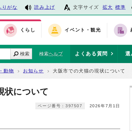
ふりがな
読み上げ
文字サイズ
拡大
標準
くらし
イベント・観光
よくある質問
選
検索
検索ヘルプ
・動物
お知らせ
大阪市での犬猫の現状について
現状について
ページ番号：397507
2026年7月1日