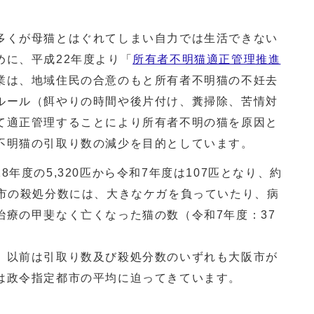
多くが母猫とはぐれてしまい自力では生活できない
めに、平成22年度より「
所有者不明猫適正管理推進
業は、地域住民の合意のもと所有者不明猫の不妊去
ルール（餌やりの時間や後片付け、糞掃除、苦情対
て適正管理することにより所有者不明の猫を原因と
不明猫の引取り数の減少を目的としています。
年度の5,320匹から令和7年度は107匹となり、約
阪市の殺処分数には、大きなケガを負っていたり、病
治療の甲斐なく亡くなった猫の数（令和7年度：37
、以前は引取り数及び殺処分数のいずれも大阪市が
は政令指定都市の平均に迫ってきています。