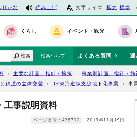
ふりがな
読み上げ
文字サイズ
拡大
標準
くらし
イベント・観光
よくある質問
選
検索
検索ヘルプ
例
主要な計画、指針・施策
事業別計画、指針・施
路と鉄道の立体交差
JR東海道線支線地下化事業
事
・工事説明資料
ページ番号：438706
2019年11月19日