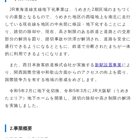
JR東海道線支線地下化事業は、うめきた2期区域のまちづく
りの基盤となるもので、うめきた地区の西端地上を南北に走行
している現在線を地区の中央部に移設・地下化することによ
り、踏切の除却や、現在、高さ制限のある鉄道と道路との交差
部分の解消を図り、踏切事故や渋滞が解消され、道路を安全に
通行できるようになるとともに、鉄道で分断されたまちが一体
的に利用できるようになります。
また、西日本旅客鉄道株式会社が実施する
新駅設置事業
によ
り、関西国際空港や和歌山方面からのアクセスの向上を図り、
国際競争力を有する地域の形成をめざします。
令和5年2月に地下化切換、令和5年3月にJR大阪駅（うめき
たエリア）地下ホームを開業し、踏切の除却や高さ制限の解消
を実施しました。
2.事業概要