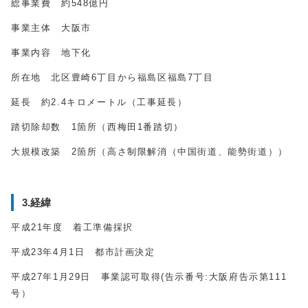
総事業費 約548億円
事業主体 大阪市
事業内容 地下化
所在地 北区豊崎6丁目から福島区福島7丁目
延長 約2.4キロメートル（工事延長）
踏切除却数 1箇所（西梅田1番踏切）
大規模改築 2箇所（高さ制限解消（中国街道、能勢街道））
3.経緯
平成21年度 着工準備採択
平成23年4月1日 都市計画決定
平成27年1月29日 事業認可取得(告示番号:大阪府告示第111
号）