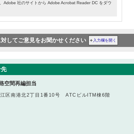
e 社のサイトから Adobe Acrobat Reader DC をダウ
に対してご意見をお聞かせください
入力欄を開く
せ先
路空間再編担当
之江区南港北2丁目1番10号 ATCビルITM棟6階