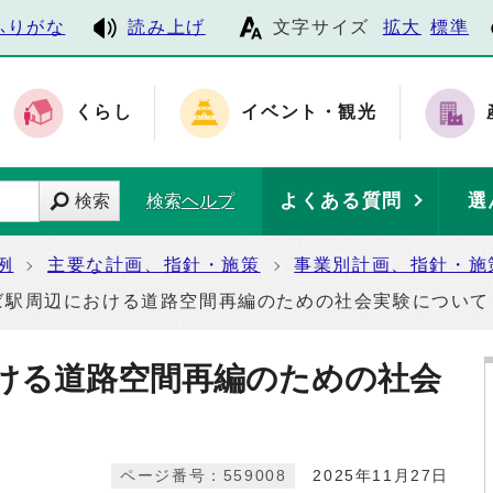
ふりがな
読み上げ
文字サイズ
拡大
標準
くらし
イベント・観光
よくある質問
選
検索
検索ヘルプ
例
主要な計画、指針・施策
事業別計画、指針・施
ば駅周辺における道路空間再編のための社会実験について
ける道路空間再編のための社会
ページ番号：559008
2025年11月27日