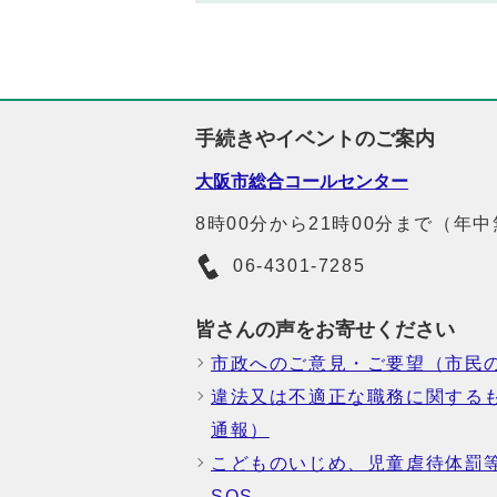
手続きやイベントのご案内
大阪市総合コールセンター
8時00分から21時00分まで（年
06-4301-7285
皆さんの声をお寄せください
市政へのご意見・ご要望（市民
違法又は不適正な職務に関する
通報）
こどものいじめ、児童虐待体罰
SOS