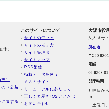
このサイトについて
大阪市役
サイトの使い方
法人番号：6
サイトの考え方
所在地
中無休）
サイト管理者
〒530-8
サイトマップ
電話
RSS配信
06-6208-
掲載データを使う
の声）
開庁時間
過去のサイト
もの（公益
リニューアルにあたって
月曜日から
正しく表示されないときは
で
等に関する
お問い合わせ
（土曜日、