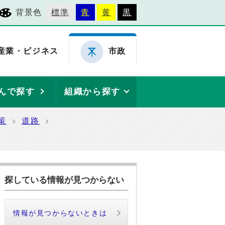
背景色
標準
青
黄
黒
産業・ビジネス
市政
んで探す
組織から探す
策
道路
探している情報が見つからない
情報が見つからないときは