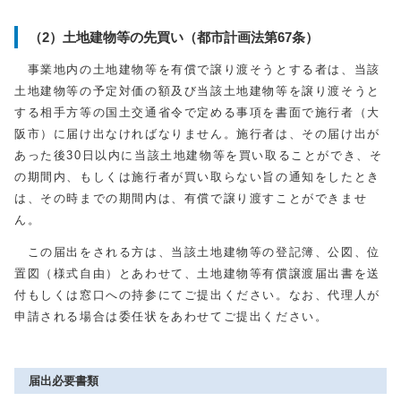
（2）土地建物等の先買い（都市計画法第67条）
事業地内の土地建物等を有償で譲り渡そうとする者は、当該
土地建物等の予定対価の額及び当該土地建物等を譲り渡そうと
する相手方等の国土交通省令で定める事項を書面で施行者（大
阪市）に届け出なければなりません。施行者は、その届け出が
あった後30日以内に当該土地建物等を買い取ることができ、そ
の期間内、もしくは施行者が買い取らない旨の通知をしたとき
は、その時までの期間内は、有償で譲り渡すことができませ
ん。
この届出をされる方は、当該土地建物等の登記簿、公図、位
置図（様式自由）とあわせて、土地建物等有償譲渡届出書を送
付もしくは窓口への持参にてご提出ください。なお、代理人が
申請される場合は委任状をあわせてご提出ください。
届出必要書類