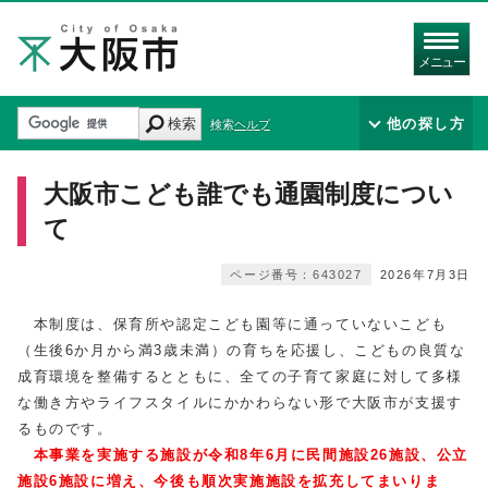
メニュー
検索
他の探し方
検索ヘルプ
大阪市こども誰でも通園制度につい
て
ページ番号：643027
2026年7月3日
本制度は、保育所や認定こども園等に通っていないこども
（生後6か月から満3歳未満）の育ちを応援し、こどもの良質な
成育環境を整備するとともに、全ての子育て家庭に対して多様
な働き方やライフスタイルにかかわらない形で大阪市が支援す
るものです。
本事業を実施する施設が令和8年6
月に民間施設26施設、公立
施設6施設に増え、今後も順次実施施設を拡充してまいりま