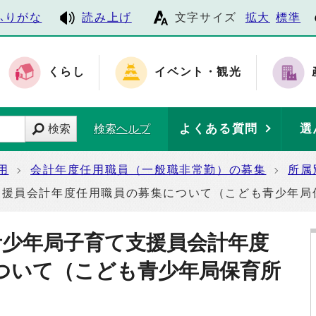
ふりがな
読み上げ
文字サイズ
拡大
標準
くらし
イベント・観光
よくある質問
選
検索
検索ヘルプ
用
会計年度任用職員（一般職非常勤）の募集
所属
支援員会計年度任用職員の募集について（こども青少年局
青少年局子育て支援員会計年度
ついて（こども青少年局保育所