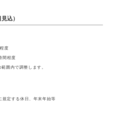
日見込）
日程度
時間程度
の範囲内で調整します。
に規定する休日、年末年始等