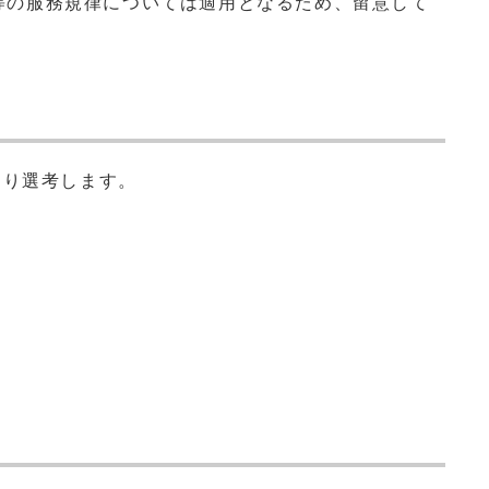
等の服務規律については適用となるため、留意して
より選考します。
。