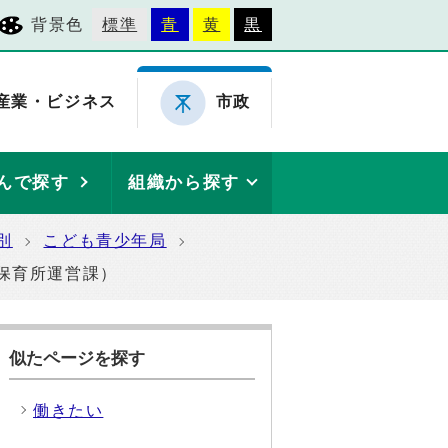
背景色
標準
青
黄
黒
産業・ビジネス
市政
んで探す
組織から探す
別
こども青少年局
保育所運営課）
似たページを探す
働きたい