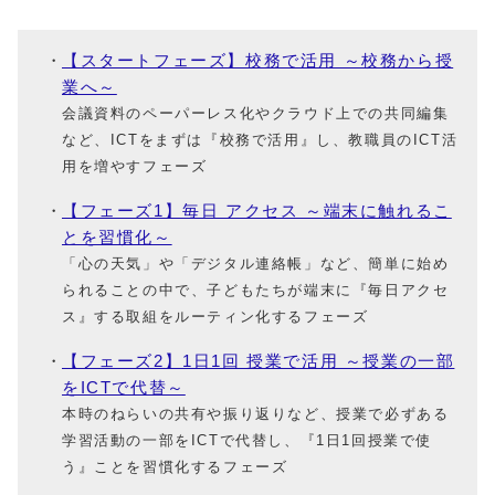
【スタートフェーズ】校務で活用 ～校務から授
業へ～
会議資料のペーパーレス化やクラウド上での共同編集
など、ICTをまずは『校務で活用』し、教職員のICT活
用を増やすフェーズ
【フェーズ1】毎日 アクセス ～端末に触れるこ
とを習慣化～
「心の天気」や「デジタル連絡帳」など、簡単に始め
られることの中で、子どもたちが端末に『毎日アクセ
ス』する取組をルーティン化するフェーズ
【フェーズ2】1日1回 授業で活用 ～授業の一部
をICTで代替～
本時のねらいの共有や振り返りなど、授業で必ずある
学習活動の一部をICTで代替し、『1日1回授業で使
う』ことを習慣化するフェーズ