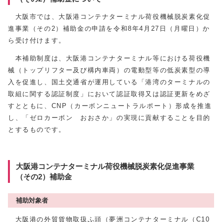
大阪市では、大阪港コンテナターミナル荷役機械脱炭素化促
進事業（その2）補助金の申請を令和8年4月27日（月曜日）か
ら受け付けます。
本補助制度は、大阪港コンテナターミナル等における荷役機
械（トップリフター及び構内車両）の電動型等の低炭素型の導
入を促進し、国土交通省が運用している「港湾のターミナルの
取組に関する認証制度」において認証取得又は認証更新をめざ
すとともに、CNP（カーボンニュートラルポート）形成を推進
し、「ゼロカーボン おおさか」の実現に貢献することを目的
とするものです。
大阪港コンテナターミナル荷役機械脱炭素化促進事業
（その2）補助金
補助対象者
大阪港の外貿貨物取扱ふ頭（夢洲コンテナターミナル（C10