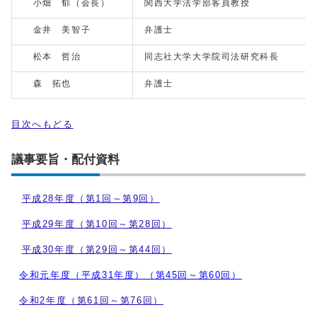
小畑 郁（会長）
関西大学法学部客員教授
金井 美智子
弁護士
松本 哲治
同志社大学大学院司法研究科長
森 拓也
弁護士
目次へもどる
議事要旨・配付資料
平成28年度（第1回～第9回）
平成29年度（第10回～第28回）
平成30年度（第29回～第44回）
令和元年度（平成31年度）（第45回～第60回）
令和2年度（第61回～第76回）