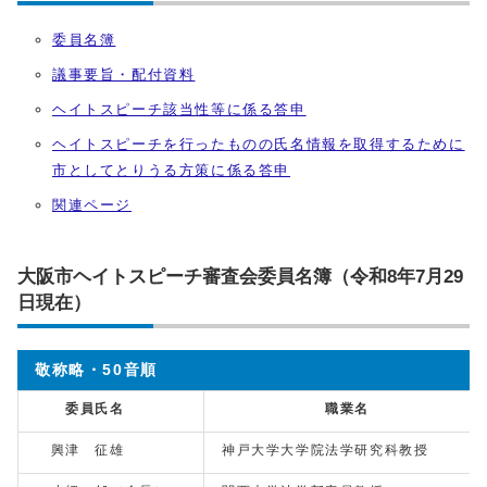
委員名簿
議事要旨・配付資料
ヘイトスピーチ該当性等に係る答申
ヘイトスピーチを行ったものの氏名情報を取得するために
市としてとりうる方策に係る答申
関連ページ
大阪市ヘイトスピーチ審査会委員名簿（令和8年7月29
日現在）
敬称略・50音順
委員氏名
職業名
興津 征雄
神戸大学大学院法学研究科教授