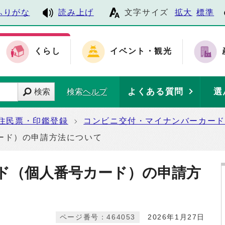
ふりがな
読み上げ
文字サイズ
拡大
標準
くらし
イベント・観光
よくある質問
選
検索
検索ヘルプ
住民票・印鑑登録
コンビニ交付・マイナンバーカード
ード）の申請方法について
ド（個人番号カード）の申請方
ページ番号：464053
2026年1月27日