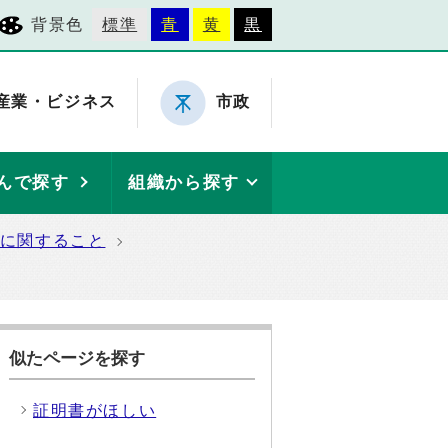
背景色
標準
青
黄
黒
産業・ビジネス
市政
んで探す
組織から探す
に関すること
似たページを探す
証明書がほしい