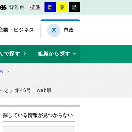
背景色
標準
青
黄
黒
産業・ビジネス
市政
んで探す
組織から探す
策
っと」第46号 web版
探している情報が見つからない