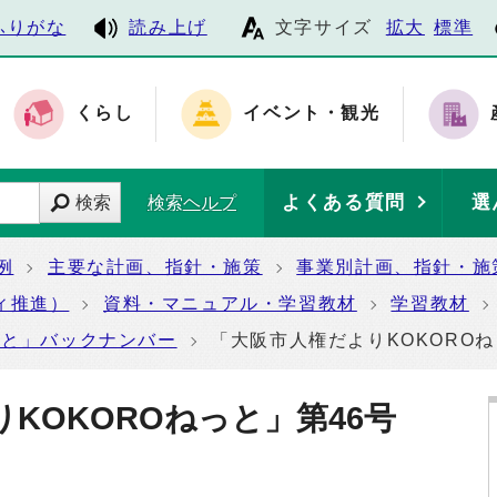
ふりがな
読み上げ
文字サイズ
拡大
標準
くらし
イベント・観光
よくある質問
選
検索
検索ヘルプ
例
主要な計画、指針・施策
事業別計画、指針・施
ィ推進）
資料・マニュアル・学習教材
学習教材
っと」バックナンバー
「大阪市人権だよりKOKOROね
りKOKOROねっと」第46号