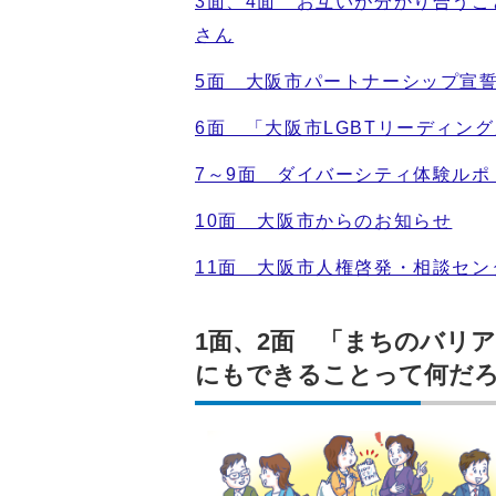
3面、4面 お互いが分かり合う
さん
5面 大阪市パートナーシップ宣
6面 「大阪市LGBTリーディン
7～9面 ダイバーシティ体験ル
10面 大阪市からのお知らせ
11面 大阪市人権啓発・相談セン
1面、2面 「まちのバリ
にもできることって何だ