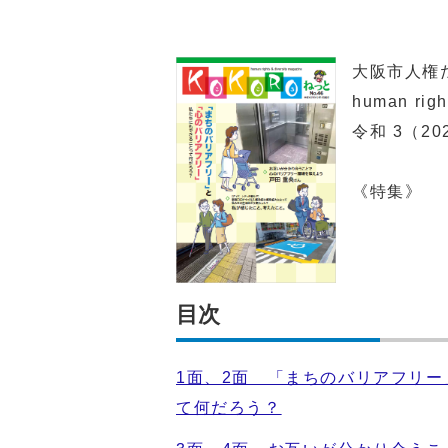
大阪市人権だ
human righ
令和 3（20
《特集》 
目次
1面、2面 「まちのバリアフリ
て何だろう？