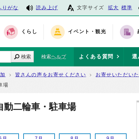
ふりがな
読み上げ
文字サイズ
拡大
標準
くらし
イベント・観光
よくある質問
選
検索
検索ヘルプ
参加
皆さんの声をお寄せください
お寄せいただい
車場
自動二輪車・駐車場
6月
7月
8月
9月