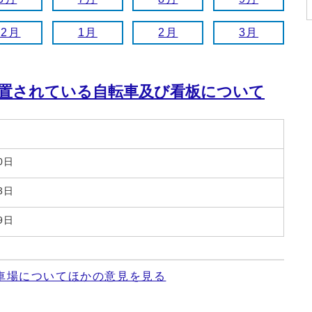
12月
1月
2月
3月
置されている自転車及び看板について
0日
3日
9日
車場についてほかの意見を見る