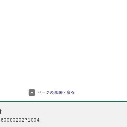
ページの先頭へ戻る
所
000020271004