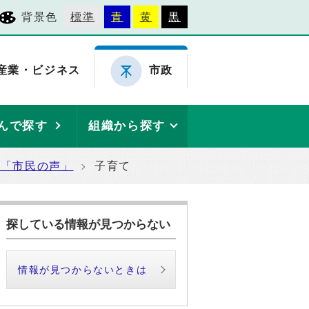
背景色
標準
青
黄
黒
産業・ビジネス
市政
んで探す
組織から探す
た「市民の声」
子育て
探している情報が見つからない
情報が見つからないときは