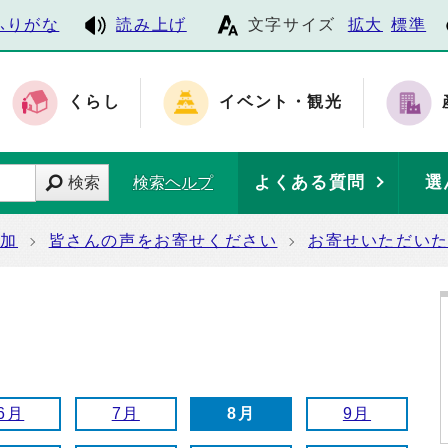
ふりがな
読み上げ
文字サイズ
拡大
標準
くらし
イベント・観光
よくある質問
選
検索
検索ヘルプ
参加
皆さんの声をお寄せください
お寄せいただい
6月
7月
8月
9月