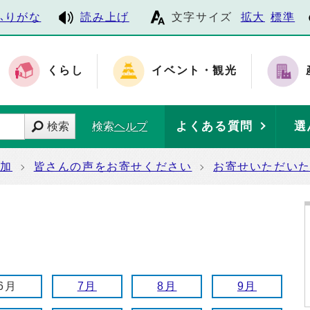
ふりがな
読み上げ
文字サイズ
拡大
標準
くらし
イベント・観光
よくある質問
選
検索
検索ヘルプ
参加
皆さんの声をお寄せください
お寄せいただい
6月
7月
8月
9月