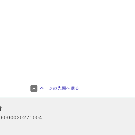
ページの先頭へ戻る
所
000020271004