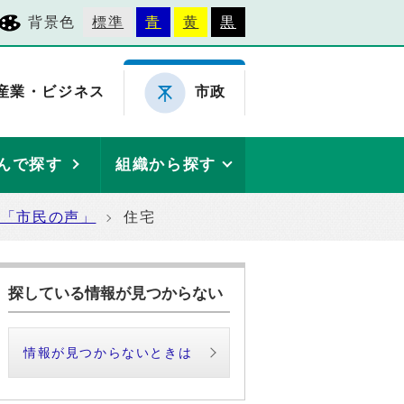
背景色
標準
青
黄
黒
産業・ビジネス
市政
んで探す
組織から探す
た「市民の声」
住宅
探している情報が見つからない
情報が見つからないときは