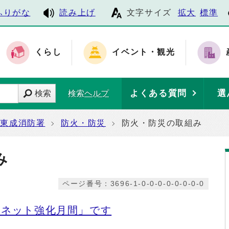
ふりがな
読み上げ
文字サイズ
拡大
標準
くらし
イベント・観光
よくある質問
選
検索
検索ヘルプ
東成消防署
防火・防災
防火・防災の取組み
み
ページ番号：3696-1-0-0-0-0-0-0-0-0
ィネット強化月間」です