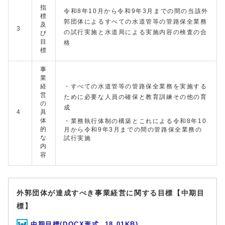
指
令和8年10月から令和9年3月までの間の当該外
標
郭団体によるすべての水道管等の管路保全業務
及
3
の試行実施と水道局による実施内容の検査の合
び
目
格
標
事
業
経
・すべての水道管等の管路保全業務を実施する
営
ために必要な人員の確保と教育訓練その他の育
の
成
4
具
体
・業務執行体制の構築とこれによる令和8年10
的
月から令和9年3月までの間の管路保全業務の
な
試行実施
内
容
外郭団体が達成すべき事業経営に関する目標【中期目
標】
中期目標(DOCX形式, 18.01KB)