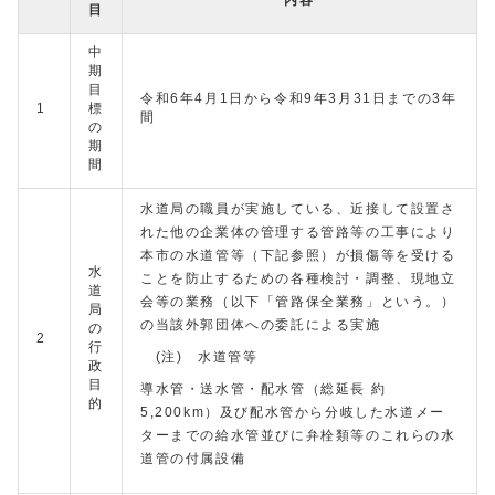
内容
目
中
期
目
令和6年4月1日から令和9年3月31日までの3年
1
標
間
の
期
間
水道局の職員が実施している、近接して設置さ
れた他の企業体の管理する管路等の工事により
本市の水道管等（下記参照）が損傷等を受ける
水
ことを防止するための各種検討・調整、現地立
道
会等の業務（以下「管路保全業務」という。）
局
の当該外郭団体への委託による実施
の
2
行
(注) 水道管等
政
目
導水管・送水管・配水管（総延長 約
的
5,200km）及び配水管から分岐した水道メー
ターまでの給水管並びに弁栓類等のこれらの水
道管の付属設備