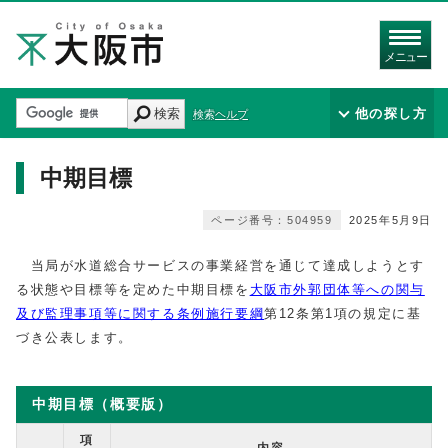
メニュー
検索
他の探し方
検索ヘルプ
中期目標
ページ番号：504959
2025年5月9日
当局が水道総合サービスの事業経営を通じて達成しようとす
る状態や目標等を定めた中期目標を
大阪市外郭団体等への関与
及び監理事項等に関する条例施行要綱
第12条第1項の規定に基
づき公表します。
中期目標（概要版）
項