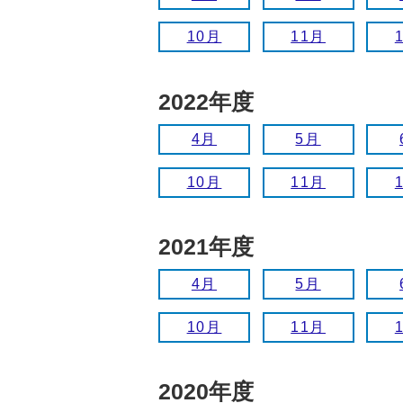
10月
11月
2022年度
4月
5月
10月
11月
2021年度
4月
5月
10月
11月
2020年度