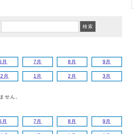
6月
7月
8月
9月
12月
1月
2月
3月
ません。
6月
7月
8月
9月