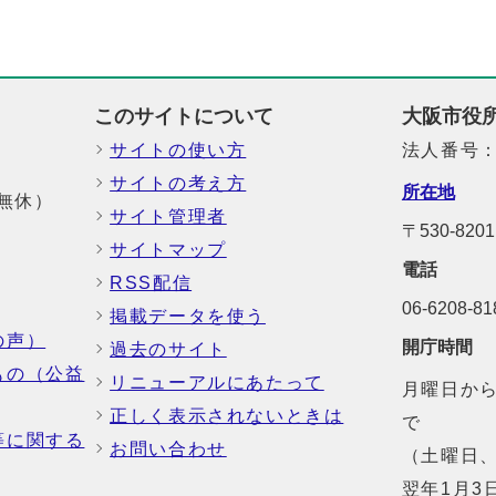
このサイトについて
大阪市役
サイトの使い方
法人番号：6
サイトの考え方
所在地
中無休）
サイト管理者
〒530-8
サイトマップ
電話
RSS配信
06-6208-
掲載データを使う
の声）
開庁時間
過去のサイト
もの（公益
リニューアルにあたって
月曜日から
正しく表示されないときは
で
等に関する
お問い合わせ
（土曜日、
翌年1月3