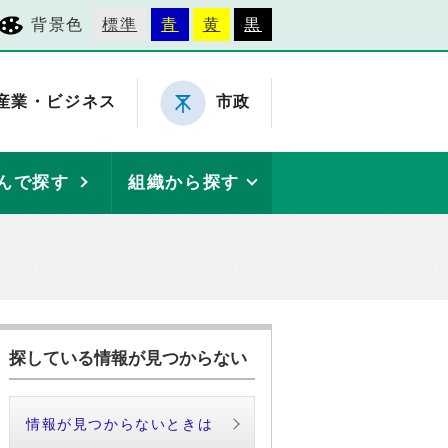
背景色
標準
青
黄
黒
産業・ビジネス
市政
んで探す
組織から探す
探している情報が見つからない
情報が見つからないときは