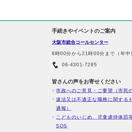
手続きやイベントのご案内
大阪市総合コールセンター
8時00分から21時00分まで（年
06-4301-7285
皆さんの声をお寄せください
市政へのご意見・ご要望（市民
違法又は不適正な職務に関する
通報）
こどものいじめ、児童虐待体罰
SOS