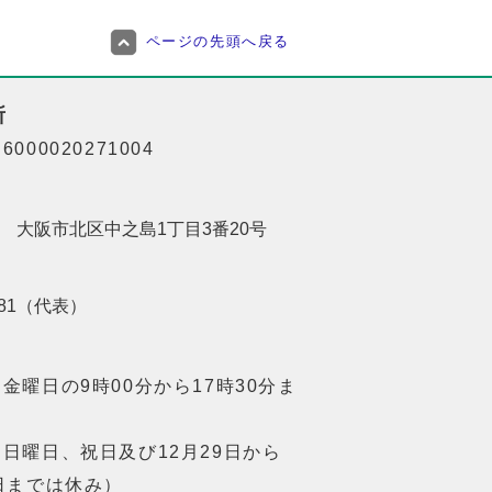
ページの先頭へ戻る
所
000020271004
201 大阪市北区中之島1丁目3番20号
8181（代表）
金曜日の9時00分から17時30分ま
日曜日、祝日及び12月29日から
日までは休み）