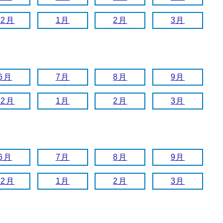
12月
1月
2月
3月
6月
7月
8月
9月
12月
1月
2月
3月
6月
7月
8月
9月
12月
1月
2月
3月