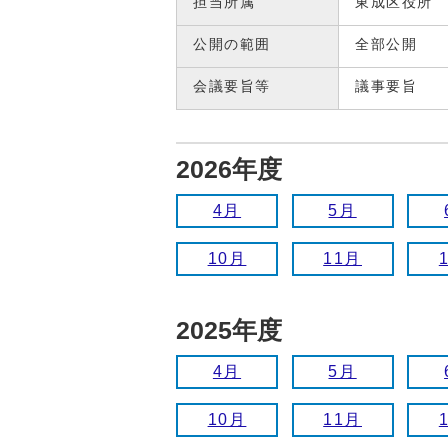
担当所属
東成区役所
公開の範囲
全部公開
会議要旨等
議事要旨
2026年度
4月
5月
10月
11月
2025年度
4月
5月
10月
11月