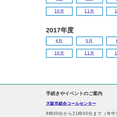
10月
11月
2017年度
4月
5月
10月
11月
手続きやイベントのご案内
大阪市総合コールセンター
8時00分から21時00分まで（年