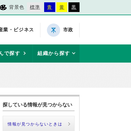
背景色
標準
青
黄
黒
産業・ビジネス
市政
んで探す
組織から探す
探している情報が見つからない
情報が見つからないときは