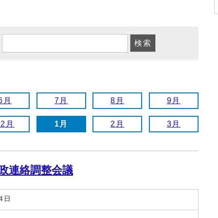
6月
7月
8月
9月
12月
1月
2月
3月
行政連絡調整会議
4日