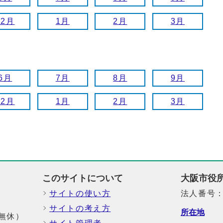
12月
1月
2月
3月
6月
7月
8月
9月
12月
1月
2月
3月
このサイトについて
大阪市役
サイトの使い方
法人番号：6
サイトの考え方
所在地
中無休）