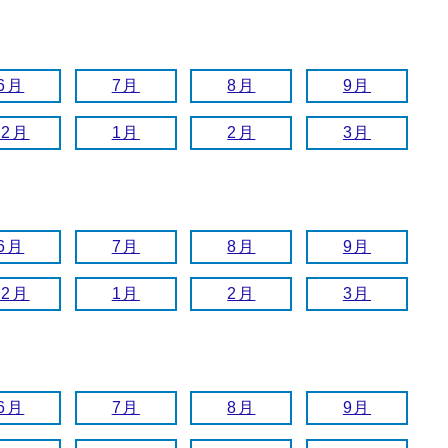
6月
7月
8月
9月
12月
1月
2月
3月
6月
7月
8月
9月
12月
1月
2月
3月
6月
7月
8月
9月