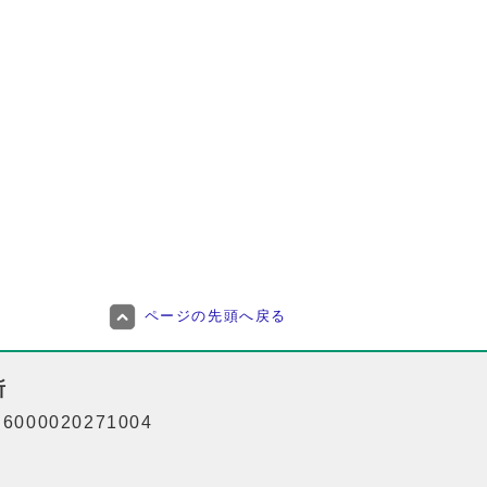
ページの先頭へ戻る
所
000020271004