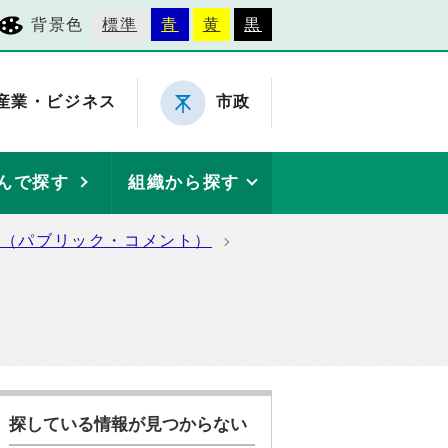
背景色
標準
青
黄
黒
産業・ビジネス
市政
んで探す
組織から探す
集（パブリック・コメント）
探している情報が見つからない