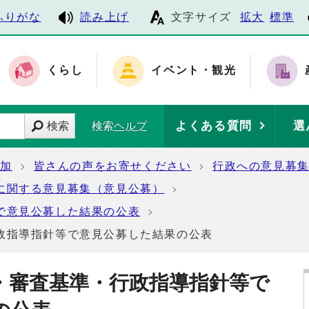
ふりがな
読み上げ
文字サイズ
拡大
標準
くらし
イベント・観光
よくある質問
選
検索
検索ヘルプ
参加
皆さんの声をお寄せください
行政への意見募
に関する意見募集（意見公募）
で意見公募した結果の公表
政指導指針等で意見公募した結果の公表
・審査基準・行政指導指針等で