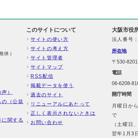
このサイトについて
大阪市役
サイトの使い方
法人番号：6
サイトの考え方
所在地
中無休）
サイト管理者
〒530-8
サイトマップ
電話
RSS配信
06-6208-
掲載データを使う
の声）
開庁時間
過去のサイト
もの（公益
リニューアルにあたって
月曜日から
正しく表示されないときは
で
等に関する
お問い合わせ
（土曜日、
翌年1月3