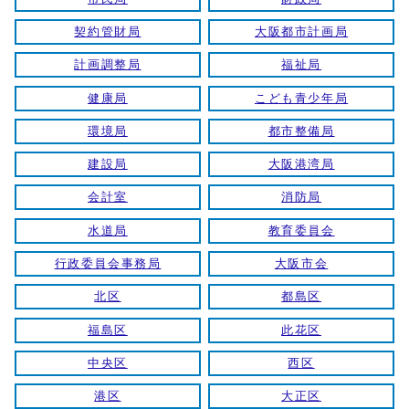
契約管財局
大阪都市計画局
計画調整局
福祉局
健康局
こども青少年局
環境局
都市整備局
建設局
大阪港湾局
会計室
消防局
水道局
教育委員会
行政委員会事務局
大阪市会
北区
都島区
福島区
此花区
中央区
西区
港区
大正区