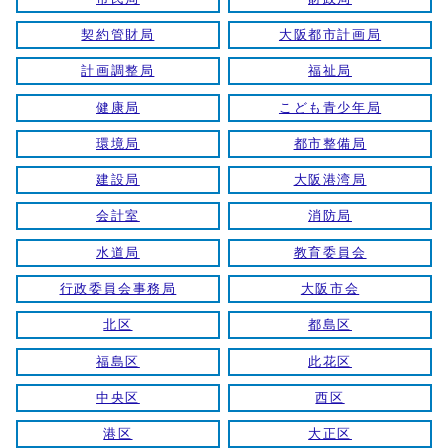
契約管財局
大阪都市計画局
計画調整局
福祉局
健康局
こども青少年局
環境局
都市整備局
建設局
大阪港湾局
会計室
消防局
水道局
教育委員会
行政委員会事務局
大阪市会
北区
都島区
福島区
此花区
中央区
西区
港区
大正区