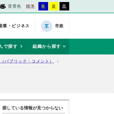
背景色
標準
青
黄
黒
産業・ビジネス
市政
んで探す
組織から探す
集（パブリック・コメント）
探している情報が見つからない