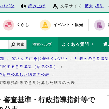
ふりがな
読み上げ
文字サイズ
拡大
標準
くらし
イベント・観光
よくある質問
選
検索
検索ヘルプ
参加
皆さんの声をお寄せください
行政への意見募
に関する意見募集（意見公募）
で意見公募した結果の公表
政指導指針等で意見公募した結果の公表
・審査基準・行政指導指針等で