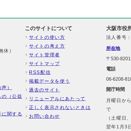
このサイトについて
大阪市役
サイトの使い方
法人番号：6
サイトの考え方
所在地
中無休）
サイト管理者
〒530-8
サイトマップ
電話
RSS配信
06-6208-
掲載データを使う
の声）
開庁時間
過去のサイト
もの（公益
リニューアルにあたって
月曜日から
正しく表示されないときは
で
等に関する
お問い合わせ
（土曜日、
翌年1月3