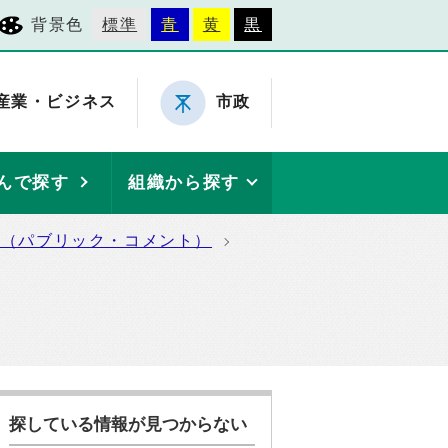
背景色
標準
青
黄
黒
産業・ビジネス
市政
んで探す
組織から探す
集（パブリック・コメント）
探している情報が見つからない