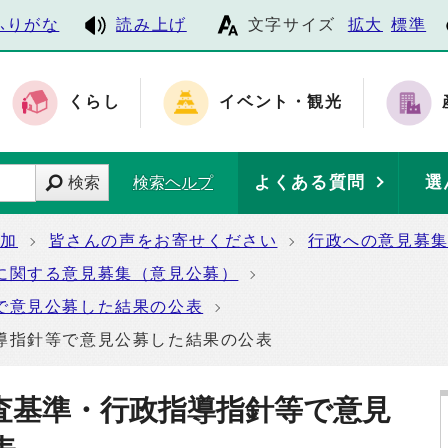
ふりがな
読み上げ
文字サイズ
拡大
標準
くらし
イベント・観光
よくある質問
選
検索
検索ヘルプ
参加
皆さんの声をお寄せください
行政への意見募
に関する意見募集（意見公募）
で意見公募した結果の公表
導指針等で意見公募した結果の公表
査基準・行政指導指針等で意見