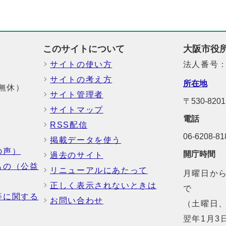
このサイトについて
大阪市役
サイトの使い方
法人番号：6
サイトの考え方
所在地
中無休）
サイト管理者
〒530-8
サイトマップ
電話
RSS配信
06-6208-
掲載データを使う
の声）
開庁時間
過去のサイト
もの（公益
リニューアルにあたって
月曜日から
正しく表示されないときは
で
等に関する
お問い合わせ
（土曜日、
翌年1月3