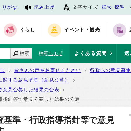
ふりがな
読み上げ
文字サイズ
拡大
標準
くらし
イベント・観光
よくある質問
選
検索
検索ヘルプ
参加
皆さんの声をお寄せください
行政への意見募
に関する意見募集（意見公募）
で意見公募した結果の公表
導指針等で意見公募した結果の公表
査基準・行政指導指針等で意見