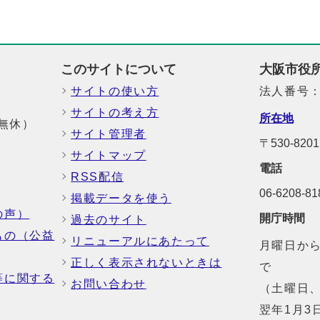
このサイトについて
大阪市役
サイトの使い方
法人番号：6
サイトの考え方
所在地
中無休）
サイト管理者
〒530-8
サイトマップ
電話
RSS配信
06-6208-
掲載データを使う
の声）
開庁時間
過去のサイト
もの（公益
リニューアルにあたって
月曜日から
正しく表示されないときは
で
等に関する
お問い合わせ
（土曜日、
翌年1月3