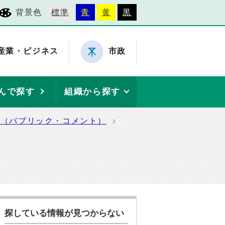
背景色
標準
青
黄
黒
産業・ビジネス
市政
んで探す
組織から探す
集（パブリック・コメント）
探している情報が見つからない