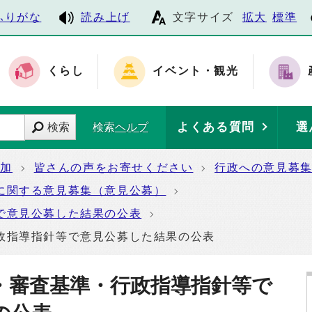
ふりがな
読み上げ
文字サイズ
拡大
標準
くらし
イベント・観光
よくある質問
選
検索
検索ヘルプ
参加
皆さんの声をお寄せください
行政への意見募
に関する意見募集（意見公募）
で意見公募した結果の公表
政指導指針等で意見公募した結果の公表
・審査基準・行政指導指針等で