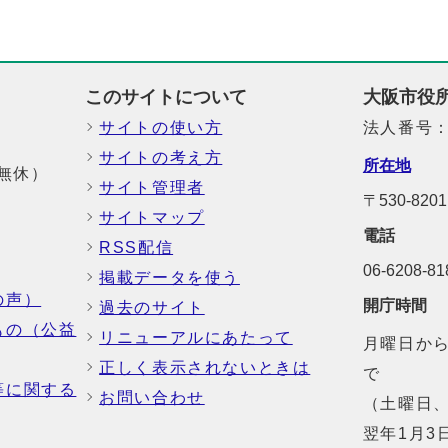
このサイトについて
大阪市役
サイトの使い方
法人番号：6
サイトの考え方
所在地
中無休）
サイト管理者
〒530-8
サイトマップ
電話
RSS配信
06-6208-
掲載データを使う
の声）
開庁時間
過去のサイト
もの（公益
リニューアルにあたって
月曜日から
正しく表示されないときは
で
等に関する
お問い合わせ
（土曜日、
翌年1月3