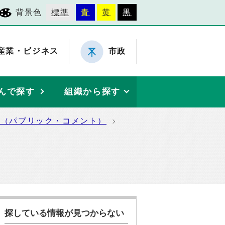
背景色
標準
青
黄
黒
産業・ビジネス
市政
んで探す
組織から探す
集（パブリック・コメント）
探している情報が見つからない