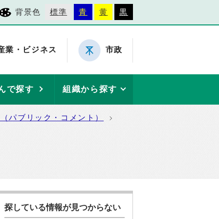
背景色
標準
青
黄
黒
産業・ビジネス
市政
んで探す
組織から探す
集（パブリック・コメント）
探している情報が見つからない