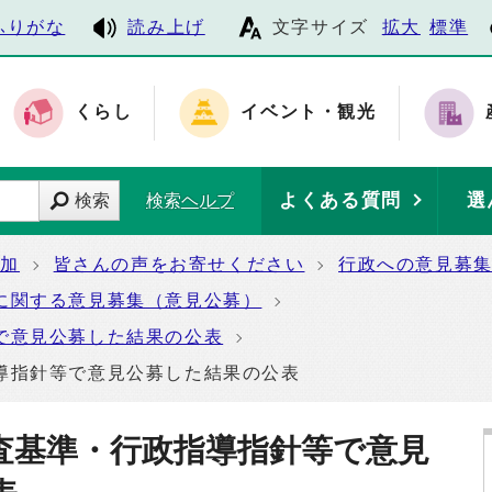
ふりがな
読み上げ
文字サイズ
拡大
標準
くらし
イベント・観光
よくある質問
選
検索
検索ヘルプ
参加
皆さんの声をお寄せください
行政への意見募
に関する意見募集（意見公募）
で意見公募した結果の公表
導指針等で意見公募した結果の公表
査基準・行政指導指針等で意見