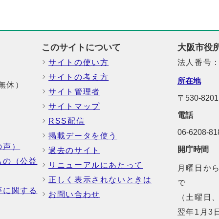
このサイトについて
大阪市役
サイトの使い方
法人番号：6
サイトの考え方
所在地
中無休）
サイト管理者
〒530-8
サイトマップ
電話
RSS配信
06-6208-
掲載データを使う
の声）
開庁時間
過去のサイト
もの（公益
リニューアルにあたって
月曜日から
正しく表示されないときは
で
等に関する
お問い合わせ
（土曜日、
翌年1月3