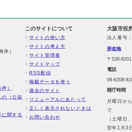
このサイトについて
大阪市役
サイトの使い方
法人番号：6
サイトの考え方
所在地
中無休）
サイト管理者
〒530-8
サイトマップ
電話
RSS配信
06-6208-
掲載データを使う
の声）
開庁時間
過去のサイト
もの（公益
リニューアルにあたって
月曜日から
正しく表示されないときは
で
等に関する
お問い合わせ
（土曜日、
翌年1月3