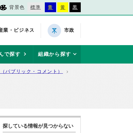
背景色
標準
青
黄
黒
産業・ビジネス
市政
んで探す
組織から探す
集（パブリック・コメント）
探している情報が見つからない