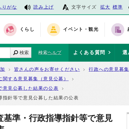
ふりがな
読み上げ
文字サイズ
拡大
標準
くらし
イベント・観光
よくある質問
選
検索
検索ヘルプ
参加
皆さんの声をお寄せください
行政への意見募
に関する意見募集（意見公募）
で意見公募した結果の公表
導指針等で意見公募した結果の公表
査基準・行政指導指針等で意見