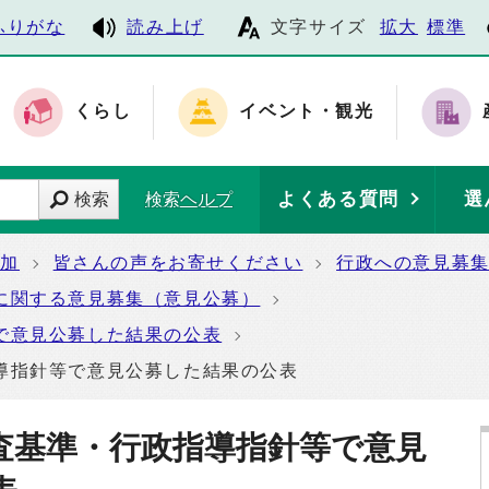
ふりがな
読み上げ
文字サイズ
拡大
標準
くらし
イベント・観光
よくある質問
選
検索
検索ヘルプ
参加
皆さんの声をお寄せください
行政への意見募
に関する意見募集（意見公募）
で意見公募した結果の公表
導指針等で意見公募した結果の公表
査基準・行政指導指針等で意見