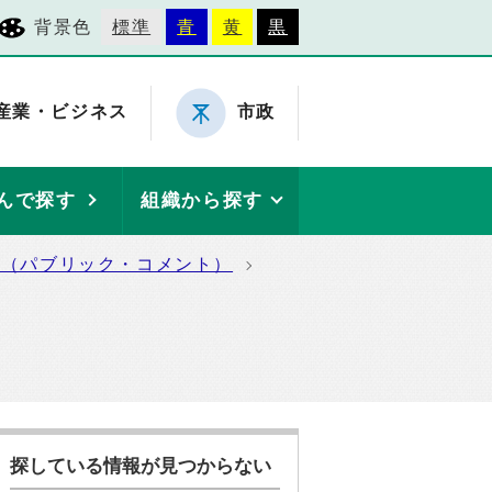
背景色
標準
青
黄
黒
産業・ビジネス
市政
んで探す
組織から探す
集（パブリック・コメント）
探している情報が見つからない