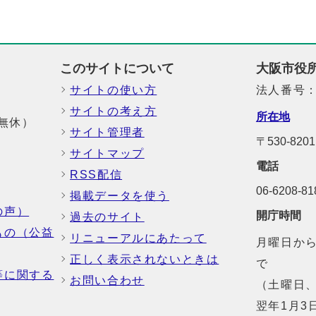
このサイトについて
大阪市役
サイトの使い方
法人番号：6
サイトの考え方
所在地
中無休）
サイト管理者
〒530-8
サイトマップ
電話
RSS配信
06-6208-
掲載データを使う
の声）
開庁時間
過去のサイト
もの（公益
リニューアルにあたって
月曜日から
正しく表示されないときは
で
等に関する
お問い合わせ
（土曜日、
翌年1月3