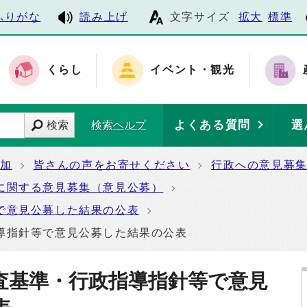
ふりがな
読み上げ
文字サイズ
拡大
標準
くらし
イベント・観光
よくある質問
選
検索
検索ヘルプ
参加
皆さんの声をお寄せください
行政への意見募
に関する意見募集（意見公募）
で意見公募した結果の公表
導指針等で意見公募した結果の公表
査基準・行政指導指針等で意見