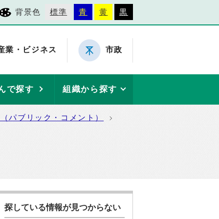
背景色
標準
青
黄
黒
産業・ビジネス
市政
んで探す
組織から探す
集（パブリック・コメント）
探している情報が見つからない