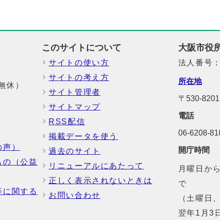
このサイトについて
大阪市役
サイトの使い方
法人番号：6
サイトの考え方
所在地
中無休）
サイト管理者
〒530-8
サイトマップ
電話
RSS配信
06-6208-
掲載データを使う
の声）
開庁時間
過去のサイト
もの（公益
リニューアルにあたって
月曜日から
正しく表示されないときは
で
等に関する
お問い合わせ
（土曜日、
翌年1月3