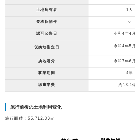
土地所有者
1人
要移転物件
0
認可公告日
令和4年4月2
令和4年5月1
仮換地指定日
換地処分
令和7年6月2
事業期間
4年
総事業費
約13.1億
施行前後の土地利用変化
施行面積：55,712.03㎡